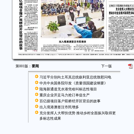
第001版：
要闻
下一版
习近平分别向土耳其总统叙利亚总统致慰问电
中共中央国务院印发《质量强国建设纲要》
陆海新通道无水港凭啥叫标志性项目
重庆企业开足马力抢订单促生产
百亿级项目落户双桥经开区背后的故事
出入境港澳签注市民增多
充分发挥人大帮扶优势 推动乡村全面振兴取得更
多标志性成果