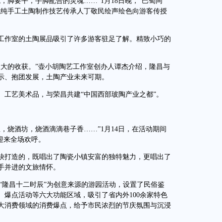
脚要平，手脚配合的灵魂……”1月18日晚，“巴蜀同
统纯手工土陶制作技艺传承人丁敬民绘声绘色向游客传授
作室的土陶展品吸引了许多游客驻足了解。精致小巧的
大的收获。”壶小胡陶艺工作室创办人谭杰介绍，隆昌与
示、抱团发展，土陶产业未来可期。
工艺美术品，与荣昌共建“中国西部玻陶产业之都”。
烧酒坊，烧酒滴滴巷子香……”1月14日，在活动期间
迎来全场欢呼。
打造的，既唱出了陶瓷小镇安富的独特魅力，更唱出了
手并进的文旅情怀。
“隆昌十二时辰”为创意来源的游园活动，设置了民俗鉴
爆点活动等六大功能区域，吸引了省内外100余家特色
四大消费领域的消费爆点，给予市民浓烈的节庆氛围与沉浸