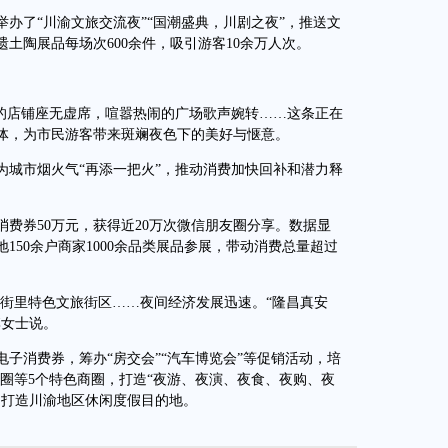
了“川渝文旅交流夜”“国潮盛典，川剧之夜”，推送文
土陶展品每场次600余件，吸引游客10余万人次。
的店铺座无虚席，喧嚣热闹的广场歌声婉转……这条正在
体，为市民游客带来斑斓夜色下的美好与惬意。
城市烟火气“再添一把火”，推动消费加快回补和潜力释
券50万元，获得近20万次微信朋友圈分享。数据显
150余户商家1000余品类展品参展，带动消费总量超过
街里特色文旅街区……夜间经济发展迅速。“隆昌真安
李女士说。
电子消费券，筹办“房交会”“汽车博览会”等促销活动，培
圈等5个特色商圈，打造“夜游、夜演、夜食、夜购、夜
力打造川渝地区休闲度假目的地。