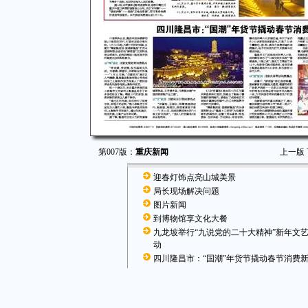
第007版：
重庆新闻
上一版
迎春灯饰点亮山城美景
局长现场解决问题
图片新闻
到博物馆享文化大餐
九龙坡举行“九说党的二十大精神”新年文
动
四川隆昌市：“国潮”年货节撬动春节消费