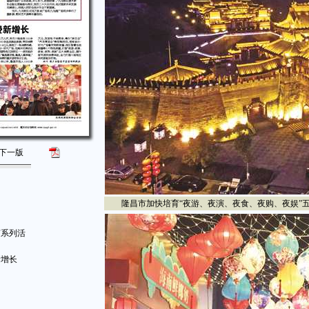
下一版
隆昌市加快培育“夜游、夜演、夜食、夜购、夜娱”五
艺系列活
新增长