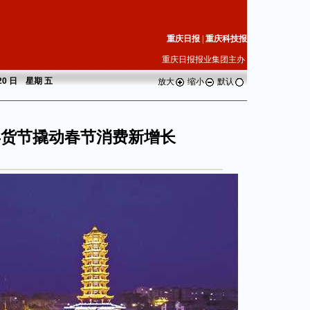
重庆日报
|
重庆科技报
重庆日报报业集团主办
 20 日 星期
五
放大
缩小
默认
年货节撬动春节消费新增长