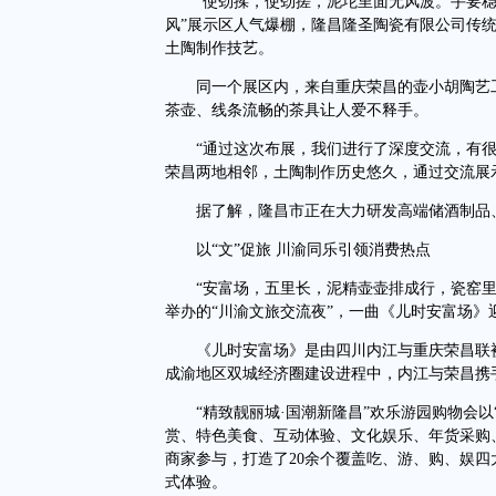
“使劲揉，使劲搓，泥坨里面无风波。手要稳，
风”展示区人气爆棚，隆昌隆圣陶瓷有限公司传
土陶制作技艺。
同一个展区内，来自重庆荣昌的壶小胡陶艺工
茶壶、线条流畅的茶具让人爱不释手。
“通过这次布展，我们进行了深度交流，有很
荣昌两地相邻，土陶制作历史悠久，通过交流展
据了解，隆昌市正在大力研发高端储酒制品、
以“文”促旅 川渝同乐引领消费热点
“安富场，五里长，泥精壶壶排成行，瓷窑里，
举办的“川渝文旅交流夜”，一曲《儿时安富场》
《儿时安富场》是由四川内江与重庆荣昌联袂
成渝地区双城经济圈建设进程中，内江与荣昌携
“精致靓丽城·国潮新隆昌”欢乐游园购物会以
赏、特色美食、互动体验、文化娱乐、年货采购、
商家参与，打造了20余个覆盖吃、游、购、娱
式体验。