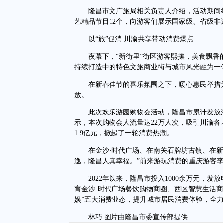
隆昌市文广旅局相关负责人介绍，活动期间举办
艺精品节目12个，向游客们展示国家级、省级非遗
以“旅”促消 川渝共享带动消费爆点
夜幕下，“新街里”街区游客熙攘，美食飘香
持续打造中的特色文旅商业街与城市风光融为一
在新春佳节的喜乐氛围之下，暖心惠民举措为
放。
此次欢乐游园购物会活动，隆昌市累计发放消费
示，本次购物会人流量达22万人次，吸引川渝各地
1.9亿元，掀起了一轮消费热潮。
在金沙·时代广场、在南关石牌坊古镇、在新
逸，隆昌人真幸福。”前来游玩消费的重庆游客
2022年以来，隆昌市投入1000余万元，发放
育金沙·时代广场餐饮购物商圈、西区智慧生活商
娱”五大消费业态，提升城市居民消费体验，全
林巧 图片由隆昌市委宣传部提供