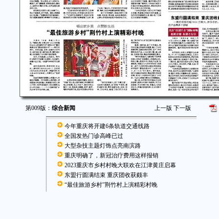
第009版：
综合新闻
上一版
下一版
今年重庆将开建6条轨道交通线路
全国发热门诊高峰已过
大型杂技主题灯饰点亮南滨路
重庆明确了，新冠治疗费用这样报销
2023重庆市乡村村晚大联欢在江津黄庄启幕
东盟行圆满结束 重庆团收获颇丰
“最佳旅游乡村”荆竹村上演精彩村晚