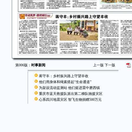
第006版：
时事新闻
上一版
下一版
蒋守丰：乡村振兴路上守望丰收
他们用身体和绳索搭起“生命通道”
为架设流动监测站 他们挺进震中磨西镇
重庆市蓝天救援队派出第二梯队驰援灾区
心系四川地震灾区 智飞生物捐赠500万元