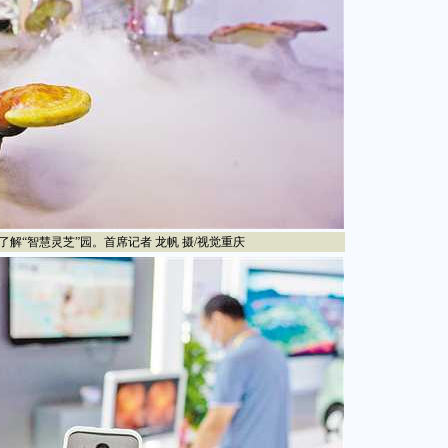
解“智慧灵芝”园。首席记者 龙帆 摄/视觉重庆