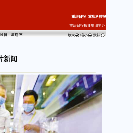
重庆日报
|
重庆科技报
重庆日报报业集团主办
 24 日 星期
三
放大
缩小
默认
片新闻