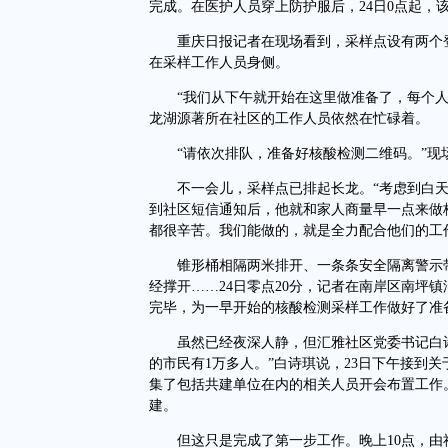
完成。在医护人员穿上防护服后，24日0点起，
重庆日报记者在现场看到，采样点设有两个登
在采样工作人员身侧。
“我们从下午就开始在这里做准备了，每个人
龙湖源著所在社区的工作人员依然在忙碌着。
“请依次排队，准备好核酸检测二维码。”现
不一会儿，采样点已排起长龙。“考虑到白天
到社区短信通知后，他就和家人商量早一点来做
都很辛苦。我们能做的，就是全力配合他们的工
锥形桶相隔两米排开、一条条安全隔离警示带
经撑开……24日零点20分，记者在南岸区南坪镇
完毕，为一早开始的核酸检测采样工作做好了准
虽然已经夜深人静，但汇雅社区党委书记白诗琪
的市民有1万多人。”白诗琪说，23日下午接到
集了包括共建单位在内的相关人员开会布置工作。
建。
但这只是完成了第一步工作。晚上10点，由