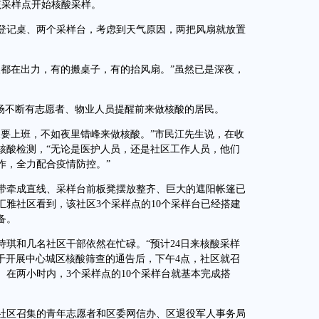
该采样点开始核酸采样。
记桌、两个采样台，考虑到天气原因，两把风扇就放置
都在出力，有的搬桌子，有的抬风扇。”虽然已是深夜，
场不断有志愿者、物业人员提醒前来做核酸的居民。
要上班，不如夜里错峰来做核酸。”市民江先生说，在收
核酸检测，“无论是医护人员，还是社区工作人员，他们
作，全力配合疫情防控。”
牵成直线、采样台前板凳摆放整齐、巨大的遮阳帐篷已
汇雅社区看到，该社区3个采样点的10个采样台已经搭建
备。
和几名社区干部依然在忙碌。“预计24日来核酸采样
关于开展中心城区核酸筛查的通告后，下午4点，社区就召
在两小时内，3个采样点的10个采样台就基本完成搭
社区召集的青年志愿者和区委网信办、区退役军人事务局