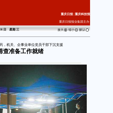
重庆日报
|
重庆科技报
重庆日报报业集团主办
 24 日 星期
三
放大
缩小
默认
药，机关、企事业单位党员干部下沉支援
筛查准备工作就绪