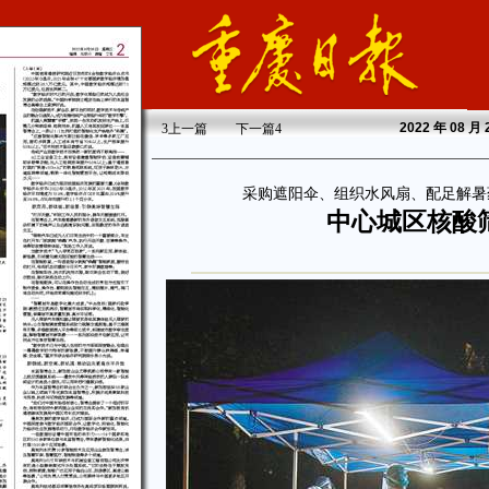
2022
年 08 月
3
上一篇
下一篇
4
采购遮阳伞、组织水风扇、配足解暑
中心城区核酸