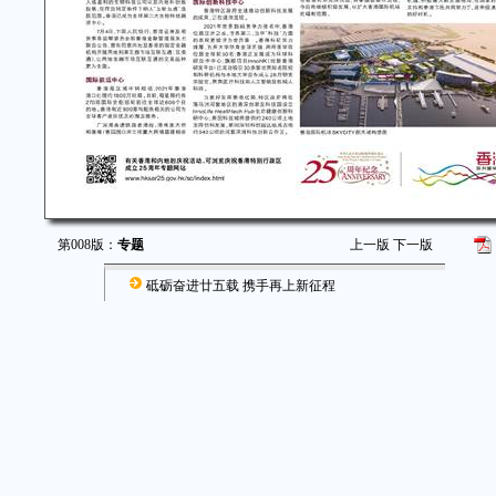
第008版：
专题
上一版
下一版
砥砺奋进廿五载 携手再上新征程