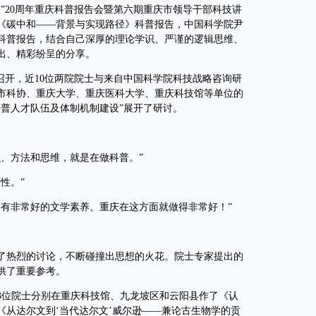
”20周年重庆科普报告会暨第六期重庆市领导干部科技讲
《碳中和——背景与实现路径》科普报告，中国科学院尹
科普报告，结合自己深厚的理论学识、严谨的逻辑思维、
出、精彩纷呈的分享。
召开，近10位两院院士与来自中国科学院科技战略咨询研
市科协、重庆大学、重庆医科大学、重庆科技馆等单位的
科普人才队伍及体制机制建设”展开了研讨。
、方法和思维，就是在做科普。”
性。”
有非常好的文学素养。重庆在这方面就做得非常好！”
热烈的讨论，不断碰撞出思想的火花。院士专家提出的
供了重要参考。
3位院士分别在重庆科技馆、九龙坡区和云阳县作了《认
《从达尔文到‘当代达尔文’威尔逊——兼论古生物学的贡