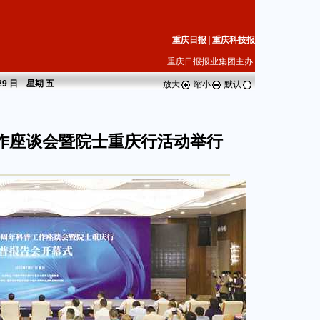
重庆日报
|
重庆科技报
重庆日报报业集团主办
 29 日 星期
五
放大
缩小
默认
工作座谈会暨院士重庆行活动举行