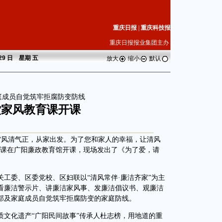
重庆日报
|
重庆科技报
重庆日报报业集团主办
 29 日 星期
五
放大
缩小
默认
庭成员自觉筑牢拒腐防变防线
堂家风教育课开课
“风清气正，从家出发。为了您和家人的幸福，让清风
育课在广阳廉政教育馆开课，现场发出了《为了爱，请
委、区委党校、区妇联以“清风常伴·廉洁齐家”为主
看廉洁警示片、讲廉洁家风事、发廉洁倡议书、观廉洁
部及家庭成员自觉筑牢拒腐防变的家庭防线。
化遗产“广阳民间故事”传承人杜志榜，用地道的重