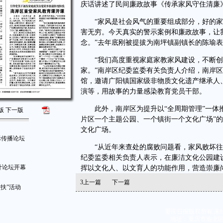
庆话讲述了民间廉政故事《传承家风守住清廉
“家风是社会风气的重要组成部分，好的家
害无穷。今天真实的警示案例和廉政故事，让
念。”去年底刚被提拔为南坪镇副镇长的陈瑜
“我们高度重视家庭家教家风建设，不断创
家。”南岸区纪委监委有关负责人介绍，南岸
馆，邀请广阳镇国家级非物质文化遗产继承人
演等，用故事的力量感染教育党员干部。
此外，南岸区为提升以“全周期管理”一体推
版
下一版
片区一个主题公园、一个镇街一个文化广场”
文化广场。
际传播论坛
“从近年来查处的腐败问题看，家风败坏往往
纪委监委相关负责人表示，在廉洁文化公园建
计论坛开幕
挥以文化人、以文育人的功能作用，营造崇廉
3
上一篇
下一篇
扶”活动
重庆日报版权所有 未
地址：重庆市渝北区同茂