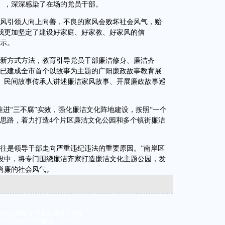
》，深深感染了在场的党员干部。
风引领人向上向善，不良的家风会败坏社会风气，贻
我更加坚定了建设好家庭、好家教、好家风的信
表示。
新方式方法，教育引导党员干部廉洁修身、廉洁齐
区已建成全市首个以故事为主题的广阳廉政故事教育展
、民间故事传承人讲述廉洁家风故事、开展廉政故事巡
进“三不腐”实效，强化廉洁文化阵地建设，按照“一个
的思路，着力打造4个片区廉洁文化公园和多个镇街廉洁
是领导干部走向严重违纪违法的重要原因。”南岸区
设中，将专门围绕廉洁齐家打造廉洁文化主题公园，发
尚廉的社会风气。
经书面授权 不得复制或建立镜像
大道416号 邮编：401120