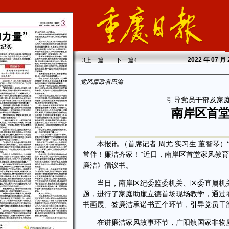
2022
年 07 月
3
上一篇
下一篇
4
党风廉政看巴渝
引导党员干部及家
南岸区首
本报讯 （首席记者 周尤 实习生 董智琴）
常伴！廉洁齐家！”近日，南岸区首堂家风教
廉洁》倡议书。
当日，南岸区纪委监委机关、区委直属机关工
题，进行了家庭助廉立德首场现场教学，通过
书画展、签廉洁承诺书五个环节，引导党员干
在讲廉洁家风故事环节，广阳镇国家非物质文