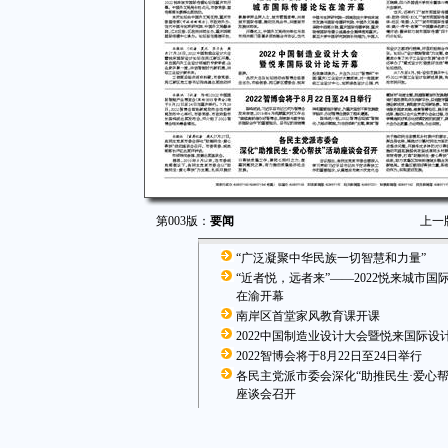
第003版：
要闻
上一
“广泛凝聚中华民族一切智慧和力量”
“近者悦，远者来”——2022悦来城市国
在渝开幕
南岸区首堂家风教育课开课
2022中国制造业设计大会暨悦来国际设
2022智博会将于8月22日至24日举行
各民主党派市委会深化“助推民生·爱心帮
座谈会召开