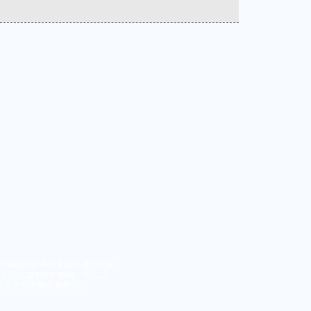
经书面授权 不得复制或建立镜像
大道416号 邮编：401120
京北大方正电子有限公司