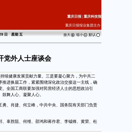
重庆日报
|
重庆科技报
重庆日报报业集团主办
 29 日 星期
五
放大
缩小
默认
开党外人士座谈会
持续健康发展贡献力量。三是要凝心聚力，为中共二
序推进换届工作，紧紧围绕深化政治交接这一主线，确
变。全国工商联要加强对民营经济人士的思想政治引
、鼓舞人心、凝聚人心。
勇、肖捷、何立峰，中共中央、国务院有关部门负责
、辜胜阻、何维、邵鸿和蒋作君、李钺锋、黄荣、杜