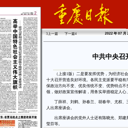
2022
年 07 月
3
上一篇
下一篇
4
中共中央召
（上接1版）二是要发挥优势，为经济社会
十大召开营造良好环境。各民主党派要平稳有
保政治方向不变、优良传统不变、优势特点不
领，做好政策宣传解读，用务实举措稳定人心
丁薛祥、刘鹤、孙春兰、胡春华、尤权、王
人出席座谈会。
出席座谈会的党外人士还有陈晓光、郑建邦
莹芬等。