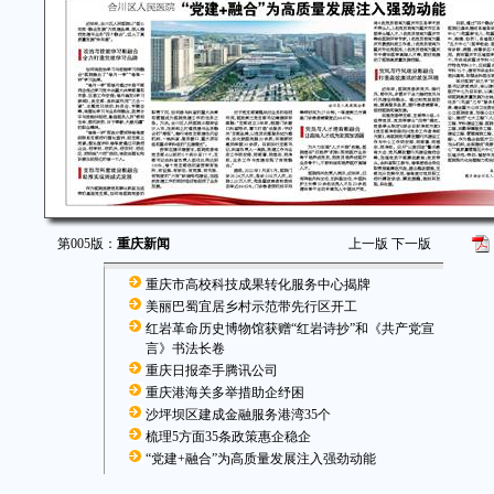
第005版：
重庆新闻
上一版
下一版
重庆市高校科技成果转化服务中心揭牌
美丽巴蜀宜居乡村示范带先行区开工
红岩革命历史博物馆获赠“红岩诗抄”和《共产党宣
言》书法长卷
重庆日报牵手腾讯公司
重庆港海关多举措助企纾困
沙坪坝区建成金融服务港湾35个
梳理5方面35条政策惠企稳企
“党建+融合”为高质量发展注入强劲动能