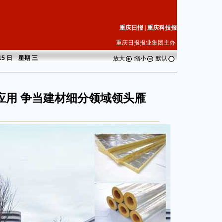
重庆日报
|
重庆科技报
重庆日报报业集团主办
 15 日 星期
三
放大
缩小
默认
应用 争当建材细分领域领头雁