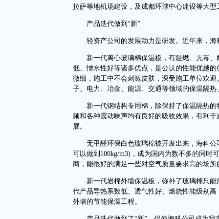
拉萨等地机场建设，及成都环球中心建设等大型
产品迭代做到“新”
轻资产公司的发展动力是研发。近年来，海科
新一代离心玻璃棉保温板，有阻燃、无毒、耐
低、憎水性好等诸多优点，是公认的性能优越的
微细，施工中不会刺激皮肤，深受施工单位欢迎
子、电力、冶金、能源、交通等领域的保温隔热
新一代钢结构专用棉，除保持了保温隔热的特
频和各种震动噪声均有良好的吸收效果，有利于
展。
无甲醛环保白色玻璃棉被开发出来，海科公司
可以做到100kg/m3)，成为国内为数不多的
商，能很好的满足一些对空气质量要求高的场所
新一代岩棉外墙保温板，弥补了玻璃棉只能用
代产品导热系数低、透气性好、燃烧性能级别高
外墙的节能保温工程。
产品迭代做到了“新”，促使海科公司成为我