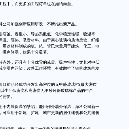
工程中，而更多的工程订单也在如约而至。
公司加强创新应用研发，不断推出新产品。
腐蚀、容重小、导热系数低、化学稳定性强、吸湿率
保温、隔热、吸音材料。由于离心玻璃棉质地柔软、纤维
。用该材料制成的板、毡、管已大量用于建筑、化工、电
、吸声降噪，效果十分显著。
点外，还具有十分优异的减震、吸声特性，尤其对中低
减少噪声污染，改善工作环境，有效助推了钢构建筑的发
目前已经成功开发出高密度的无甲醛玻璃棉(最大密度
同时可以生产低密度和高密度无甲醛环保玻璃棉产品的生产
的需要。
于内墙保温的缺陷，能用作外墙外保温，海科公司新一
，可应用于新建、扩建、城市更新的居住建筑和公共建筑
市集销售、研发、施工一体化的玻璃棉领域头部企业。