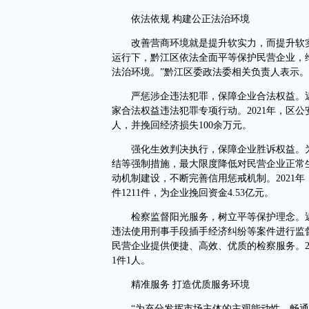
依法依规 构建公正法治环境
改善营商环境就是提升软实力，而提升软实力
运行下，黔江区依法全面平等保护民营企业，
法治环境。”黔江区委政法委相关负责人表示。
严惩涉企违法犯罪，保障企业合法权益。近
家合法权益违法犯罪专项行动。2021年，区公
人，并挽回经济损失100余万元。
强化生效判决执行，保障企业胜诉权益。为
结等强制措施，最大限度降低对民营企业正常
动机制建设，不断完善信用惩戒机制。2021年
件1211件，为企业挽回资金4.53亿元。
检察监督阳光服务，树立平等保护理念。近
违法使用刑事手段插手经济纠纷等案件进行监
民营企业提供便捷、高效、优质的检察服务。20
1件1人。
精准服务 打造优质服务环境
“为充分发挥市场主体的主观能动性、畅通