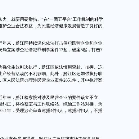
，就要用硬举措。“在‘一团五平台’工作机制的科学
维护企业合法权益，为民营经济健康发展营造了良好的
年来，黔江区持续深化依法打击侵犯民营企业和企业
安局立案涉企经济犯罪刑事案件13起，破案5起，打击7
强化生效判决执行，黔江区依法慎用查封、扣押、冻
生产经营活动的不利影响。此外，黔江区还加强执行联
，区人民法院办理涉民营企业案件2651件，其中执行案
年来，黔江检察院对涉及民营企业的案件该立不立、
督纠正，将检察室与工作联络站、综治工作站对接，为
21年，受理涉企审查逮捕4件4人，逮捕3件3人，不捕
企业充分参与渠道，黔江区广泛征求市场主体意见建