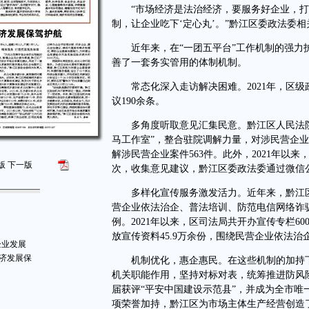
“市场经济是法治经济，要服务好企业，打
制，让企业吃下‘定心丸’。”黔江区委政法委
近年来，在“一团五平台”工作机制的强力护
善了一套务实管用的体制机制。
常态化深入走访解决困难。2021年，区级政
议190余条。
多角度听取意见汇集民意。黔江区人民法院建
马工作室”，整合驻院调解力量，对涉民营企业
解涉民营企业案件563件。此外，2021年以
版
下一版
次，收集意见建议，黔江区委政法委通过微信公
多样化宣传服务激发活力。近年来，黔江区
营企业依法治企、普法培训、防范电信网络诈
例。2021年以来，区司法局共开办宣传专栏60
放宣传资料45.9万余份，围绕民营企业依法治
企业发展
经济发展保
机制优化，惠企惠民。在这些机制的加持下
机关职能作用，坚持对标对表，统筹推进防风
届获评“平安中国建设示范县”，并成为全市唯
项荣誉加持，黔江区为市场主体生产经营创造