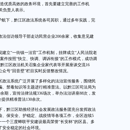
造优质高效的政务环境，首先要建立完善的工作机
相关负责人表示。
航下，黔江区政法系统各司其职，通过多年实践，完
法信访领导干部走访民营企业200余家，收集意见建
立“一街镇一法官”工作机制，挂牌成立“人民法院老
案件按照“快立、快调、调诉衔接”的工作模式，成功调
来，黔江区政法机关召集企业家代表等开展座谈交流16
众号“回音壁”栏目实时反馈整改情况。
政法系统广泛开展了多样化的法治宣传服务，围绕民
骗、禁毒知识等主题进行精准普法。以黔江区司法局为
0余期，宣传法律法规336场次，举办法治讲座88次，发
企提供精准普法130余次。
，黔江区助推经济社会发展政法服务团充分发挥政法
险、保安全、护稳定、战疫情等各项工作，全区连续5
一一个三度蝉联平安建设最高荣誉“长安杯”的区县。多
了安全稳定的社会环境。