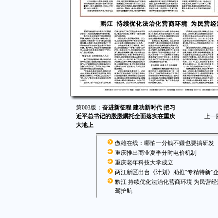
第003版：
奋进新征程 建功新时代 把习
近平总书记的殷殷嘱托全面落实在重庆
上一
大地上
傲雄在线：哪怕一分钱不赚也要搞研发
重庆推出商业夏季分时电价机制
重庆老年科技大学成立
两江新区出台《计划》助推“专精特新”
黔江 持续优化法治化营商环境 为民营
驾护航