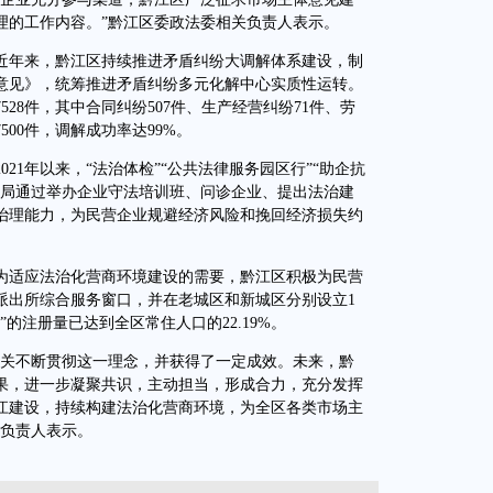
理的工作内容。”黔江区委政法委相关负责人表示。
年来，黔江区持续推进矛盾纠纷大调解体系建设，制
意见》，统筹推进矛盾纠纷多元化解中心实质性运转。
528件，其中合同纠纷507件、生产经营纠纷71件、劳
500件，调解成功率达99%。
1年以来，“法治体检”“公共法律服务园区行”“助企抗
法局通过举办企业守法培训班、问诊企业、提出法治建
治理能力，为民营企业规避经济风险和挽回经济损失约
适应法治化营商环境建设的需要，黔江区积极为民营
派出所综合服务窗口，并在老城区和新城区分别设立1
的注册量已达到全区常住人口的22.19%。
关不断贯彻这一理念，并获得了一定成效。未来，黔
果，进一步凝聚共识，主动担当，形成合力，充分发挥
江建设，持续构建法治化营商环境，为全区各类市场主
关负责人表示。