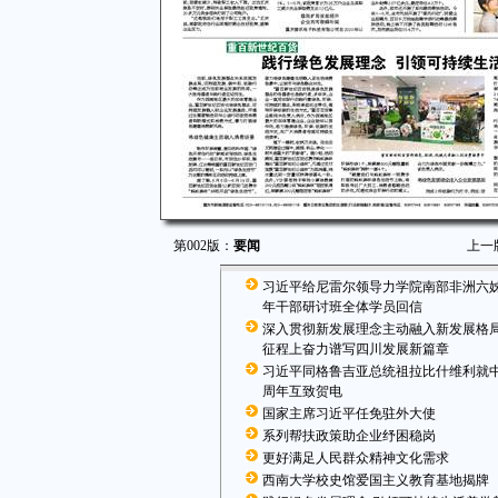
第002版：
要闻
上一
习近平给尼雷尔领导力学院南部非洲六
年干部研讨班全体学员回信
深入贯彻新发展理念主动融入新发展格局
征程上奋力谱写四川发展新篇章
习近平同格鲁吉亚总统祖拉比什维利就中
周年互致贺电
国家主席习近平任免驻外大使
系列帮扶政策助企业纾困稳岗
更好满足人民群众精神文化需求
西南大学校史馆爱国主义教育基地揭牌