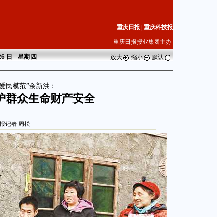
重庆日报
|
重庆科技报
重庆日报报业集团主办
 26 日 星期
四
放大
缩小
默认
爱民模范”余新洪：
护群众生命财产安全
报记者 周松