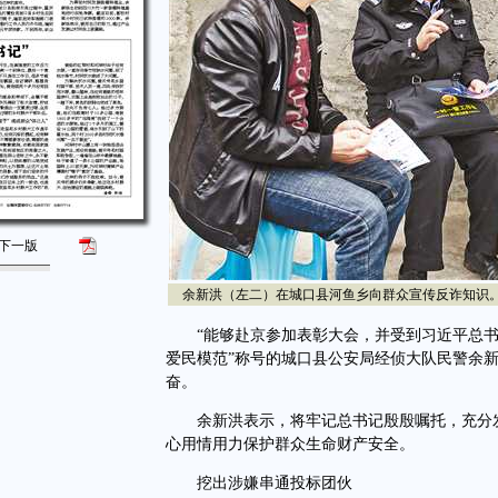
下一版
余新洪（左二）在城口县河鱼乡向群众宣传反诈知识。（
“能够赴京参加表彰大会，并受到习近平总书记
爱民模范”称号的城口县公安局经侦大队民警余
奋。
余新洪表示，将牢记总书记殷殷嘱托，充分发
心用情用力保护群众生命财产安全。
挖出涉嫌串通投标团伙