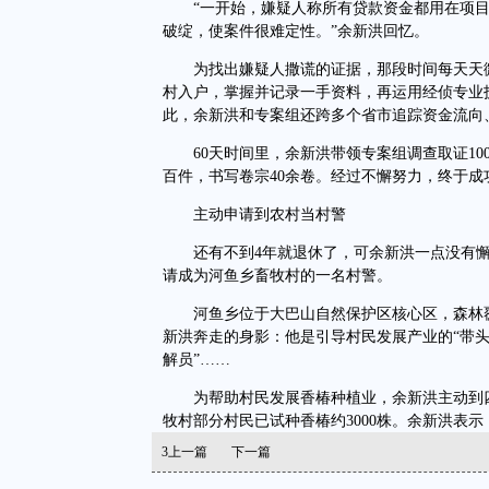
“一开始，嫌疑人称所有贷款资金都用在项目
破绽，使案件很难定性。”余新洪回忆。
为找出嫌疑人撒谎的证据，那段时间每天天微
村入户，掌握并记录一手资料，再运用经侦专业
此，余新洪和专案组还跨多个省市追踪资金流向
60天时间里，余新洪带领专案组调查取证100
百件，书写卷宗40余卷。经过不懈努力，终于成
主动申请到农村当村警
还有不到4年就退休了，可余新洪一点没有懈怠
请成为河鱼乡畜牧村的一名村警。
河鱼乡位于大巴山自然保护区核心区，森林覆
新洪奔走的身影：他是引导村民发展产业的“带头
解员”……
为帮助村民发展香椿种植业，余新洪主动到四
牧村部分村民已试种香椿约3000株。余新洪表
3
上一篇
下一篇