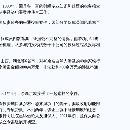
1999年，因具备丰富的财经专业知识和过硬的税务稽查
从事经济犯罪案件侦查工作。
负责侦办的串通投标案件，因部分团伙成员闻风逃窜至
团伙成员四散逃离、证据链不完整的情况，他带领小组成
始梳理，从参与招投标的数十个公司的投标过程及投标档
西、湖北等6省市，对40余名自然人涉及的40余家银行
涉案金额6800余万元、非法获利400余万元的涉嫌串通
21年4月，余新洪就接手了一起这样的案件。
投资城口县乡村生态旅游项目的幌子，骗取政府职能部
0万元专项贷款。不到两年，该企业就不能按期履约还息，
行向法院起诉借款人及担保人。2021年初，担保人向公
成立专案组展开初查。