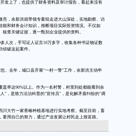
开发上了，也提供了财务资料及审计报告，看起来没有
亮，余新洪就带领专案组走进大山深处，实地勘察、访
技能和财务会计知识，推断项目实际投资情况。不仅如
、核查关键证据，逐一甄别企业提供的资料。
多人次，手写证人证言10万多字，收集各种书证物证数
功侦破这起案件。
。去年，城口县开展“一村一警”工作，余新洪主动申
盖率达90%以上。作为一名村警，村里到处都能看到余
人”，是致力法治科普的“宣传员”，是化解矛盾纠纷的“调
川大竹一家香椿种植基地进行实地考察。截至目前，畜
示，要用自己的努力，通过产业发展让村民走上致富路。