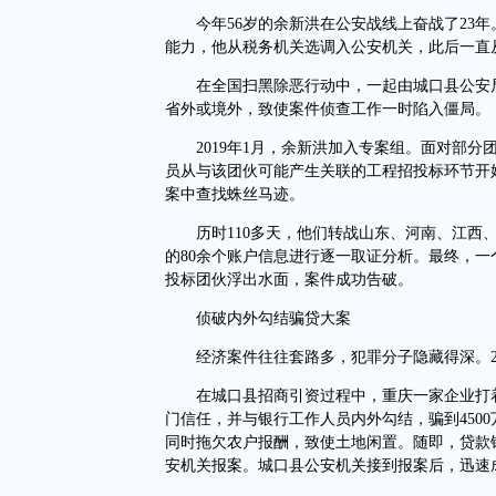
今年56岁的余新洪在公安战线上奋战了23年。
能力，他从税务机关选调入公安机关，此后一直
在全国扫黑除恶行动中，一起由城口县公安局
省外或境外，致使案件侦查工作一时陷入僵局。
2019年1月，余新洪加入专案组。面对部分
员从与该团伙可能产生关联的工程招投标环节开
案中查找蛛丝马迹。
历时110多天，他们转战山东、河南、江西、山
的80余个账户信息进行逐一取证分析。最终，一个
投标团伙浮出水面，案件成功告破。
侦破内外勾结骗贷大案
经济案件往往套路多，犯罪分子隐藏得深。20
在城口县招商引资过程中，重庆一家企业打着
门信任，并与银行工作人员内外勾结，骗到450
同时拖欠农户报酬，致使土地闲置。随即，贷款银
安机关报案。城口县公安机关接到报案后，迅速