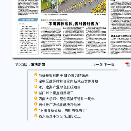
第005版：
重庆新闻
上一版
下一版
当好桥梁和助手 凝心聚力结硕果
渝中区建驿站和食堂向新就业群体开放
永川建梨产业绿色低碳项目
城口19个重点项目竣工
西南大学师生纪念袁隆平逝世一周年
石柱推广农机化解决种地难
“不用育秧插秧，省时省钱省力”
酉永高速小坝至花田段动工