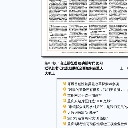
第003版：
奋进新征程 建功新时代 把习
近平总书记的殷殷嘱托全面落实在重庆
上一
大地上
开展首创性差异化改革探索40余项
“居民的期盼还有很多，我们要多努力、
重钢南北干道一期通车
重庆东站片区打造“TOD之城”
“带领群众实现乡村振兴，是我们党员的
大数据揪出“油耗子”
渝北打造营商环境“升级版”
重庆5类行业可阶段性缓缴三项企业社保