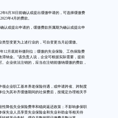
年6月30日前确认或提出缓缴申请的，可选择缓缴费
至2023年4月的费款。
成确认或提出申请的，缓缴费款所属期为确认或提出申
类型变更为上述行业的，可自变更当月起缓缴。
12月底前补缴到位；缓缴的失业保险、工伤保险费
收滞纳金。”该负责人说，企业可根据实际需要，提前
可。企业依法注销的，应当在注销前缴纳缓缴的费款，
领企业职工基本养老保险待遇，或申请跨省、跨制度
单位为其补齐缓缴期间的社保费后，按规定办理相关手
性降低失业保险费率和稳岗返还政策；不影响参保职
参保失业人员享受失业保险金和失业补助金等相关待
系转移等业务时，缓交月数按照已缴费月数计算。