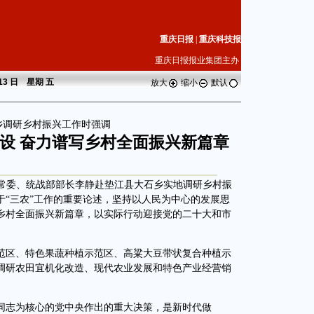
重庆日报
|
重庆科技报
重庆日报报业集团主办
 13 日 星期
五
放大
缩小
默认
乡调研乡村振兴工作时强调
设 奋力谱写乡村全面振兴新篇章
委常委、统战部部长李静赴垫江县大石乡实地调研乡村振
于“三农”工作的重要论述，坚持以人民为中心的发展思
乡村全面振兴新篇章，以实际行动迎接党的二十大和市
区、特色果蔬种植示范区、高粱大豆带状复合种植示
调研农田宜机化改造、现代农业发展和特色产业经营销
志为核心的党中央作出的重大决策，是新时代做