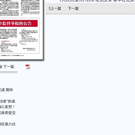
3
上一篇
下一篇
版
下一版
成 期待
治港”的成
痴心妄想！
民政府提交
特区第六任