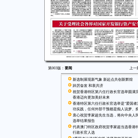
第003版：
要闻
上一
新选制展现新气象 新起点共创新辉煌
踔厉奋发 和衷共济
祝贺香港特区第六任行政长官选举圆满完
香港迈向更加美好未来
香港特区第六任行政长官选举是“爱国者
功实践，任何外部干预都是痴人说梦、
衷心祝贺李家超先生当选，将向中央人
选举结果报告
代表澳门特区政府祝贺李家超当选香港
行政长官人选