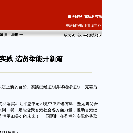
重庆日报
|
重庆科技报
重庆日报报业集团主办
 09 日 星期
一
放大
缩小
默认
新实践 选贤举能开新篇
迈上新的台阶。实践已经证明并将继续证明，完善后
贯彻落实习近平总书记和党中央治港方略，坚定走符合
”原则，就一定能凝聚香港社会各方面力量，推动香港经
香港更加美好的未来！“一国两制”在香港的实践必将取
月8日电）