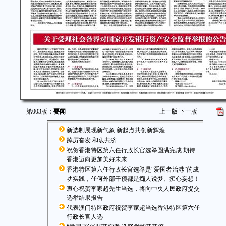
第003版：
要闻
上一版
下一版
新选制展现新气象 新起点共创新辉煌
踔厉奋发 和衷共济
祝贺香港特区第六任行政长官选举圆满完成 期待
香港迈向更加美好未来
香港特区第六任行政长官选举是“爱国者治港”的成
功实践，任何外部干预都是痴人说梦、痴心妄想！
衷心祝贺李家超先生当选，将向中央人民政府提交
选举结果报告
代表澳门特区政府祝贺李家超当选香港特区第六任
行政长官人选