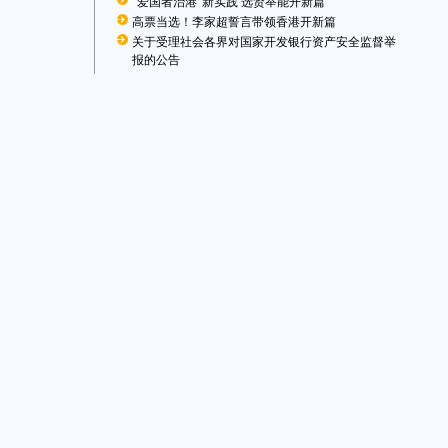
“爱国者治港”新实践 选贤举能开新篇
高票当选！李家超誓言带领香港开新篇
关于受理社会各界对国家开发银行资产安全监督举
报的公告