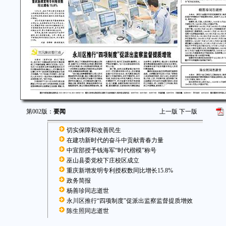
第002版：
要闻
上一版
下一版
切实保障和改善民生
在建功新时代的奋斗中贡献青春力量
中宣部授予钱海军“时代楷模”称号
巫山县委党校下庄校区成立
重庆新增发明专利授权数同比增长15.8%
政务简报
杨善珍同志逝世
永川区推行“四项制度”促派出监察监督提质增效
陈生照同志逝世