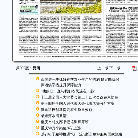
第002版：
要闻
上一版
下一版
部署进一步抓好春季农业生产的措施 确定能源保
供增供举措提升保障能力
“他的心一直与我们农民连在一起”
十三届全国人大常委会第三十四次会议在京闭幕
第十四届全国人民代表大会代表名额分配方案
依靠科技创新提高农业质量效益
梁滩河水清又清
重庆市村支部书记培训班开班
重庆50万个岗位“码”上选
以钉钉子精神推进“双一流”建设 更好服务国家战略