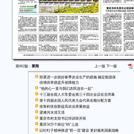
第002版：
要闻
上一版
下一版
部署进一步抓好春季农业生产的措施 确定能源保
供增供举措提升保障能力
“他的心一直与我们农民连在一起”
十三届全国人大常委会第三十四次会议在京闭幕
第十四届全国人民代表大会代表名额分配方案
依靠科技创新提高农业质量效益
梁滩河水清又清
重庆市村支部书记培训班开班
重庆50万个岗位“码”上选
以钉钉子精神推进“双一流”建设 更好服务国家战略