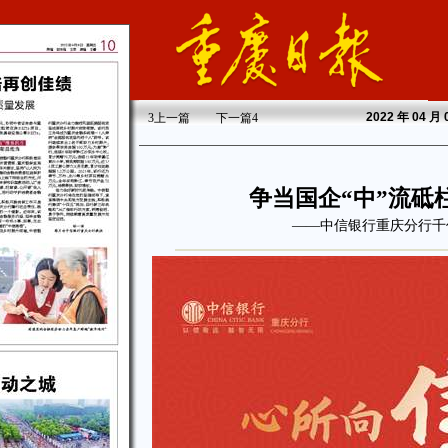
2022
年 04 月
3
上一篇
下一篇
4
争当国企“中”流砥
——中信银行重庆分行千