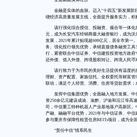
金融是实体的血脉。迈入“十四五”新发展阶
绕经济高质量发展主线，全面提升服务实力，积
该行强化综合授信、投融资、撮合等一体化服务，
元，成为长安汽车经销商最大融资银行，成为沃
发展，2021年累计贴现超600亿元，居全市第
务。强化投行领先优势，承销直接债务融资工具3
行，紧密联合中信证券、中信建投投资地方政府专项
还外债、借入外债、跨境股权转让、跨境人民币
该行致力于为市民的美好生活提供有温度的服
理财、资产配置、家族信托、全权委托等财富管
联动，满足个人经营、消费、住房等贷款需求；
发挥中信集团优势，全面融入地方发展。中信
资250余亿元建设成渝、渝黔、沪渝和沿江等高
司，中信重工特种机器人产业基地落户高新区。
产融、融融平台优势，2021年与中信证券、中信
参与重庆市保障性租赁住房REITs项目，成为全国
“责任中信”情系民生