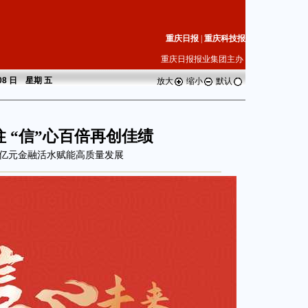
重庆日报
|
重庆科技报
重庆日报报业集团主办
 08 日 星期
五
放大
缩小
默认
柱 “信”心百倍再创佳绩
亿元金融活水赋能高质量发展