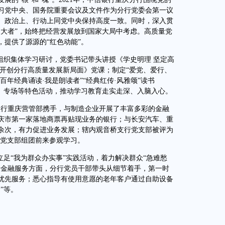
习党中央、国务院重要会议及文件作为分行党委会第一议
、政治上、行动上同党中央保持高度一致。同时，深入贯
之大者”，始终把经营发展放到国家大局中考虑。高质量党
提供了源源的“红色动能”。
织集体学习研讨，党委书记带头讲授《学史明理 坚定高
 开创分行高质量发展新局面》党课；制定“爱党、爱行、
百年经典诵读·我是朗读者”“经典红传·风雅颂”读书
蒙》专场等特色活动，推动学习教育走实走深、入脑入心。
行重庆营管部携手，与制造企业开展了丰富多彩的金融
庆市第一家落地商票再贴现业务的银行；与长安汽车、重
0余次，有力促进业务发展；辖内观音桥支行党支部被评为
个党支部组团前来参观学习。
足“我为群众办实事”实践活动，着力解决群众“急难愁
老金融服务方面，分行党员干部带头从细节着手，第一时
优先服务；悉心指导有使用意愿的老年客户通过自助设备
”等。