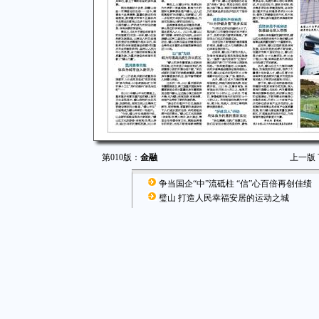
第010版：
金融
上一版
争当国企“中”流砥柱 “信”心百倍再创佳绩
璧山 打造人民幸福安居的运动之城