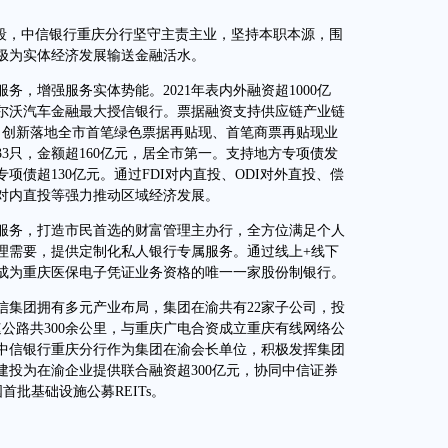
段，中信银行重庆分行坚守主责主业，坚持本职本源，围
极为实体经济发展输送金融活水。
增强服务实体势能。2021年表内外融资超1000亿
尔沃汽车金融最大授信银行。票据融资支持供应链产业链
一。创新落地全市首笔绿色票据再贴现、首笔商票再贴现业
3只，金额超160亿元，居全市第一。支持地方专项债发
债超130亿元。通过FDI对内直投、ODI对外直投、偿
对内直投等强力推动区域经济发展。
务，打造市民首选的财富管理主办行，全方位满足个人
理需要，提供定制化私人银行专属服务。通过线上+线下
成为重庆医保电子凭证业务资格的唯一一家股份制银行。
集团拥有多元产业布局，集团在渝共有22家子公司，投
速公路共300余公里，与重庆广电合资成立重庆有线网络公
中信银行重庆分行作为集团在渝会长单位，积极发挥集团
建投为在渝企业提供联合融资超300亿元，协同中信证券
首批基础设施公募REITs。