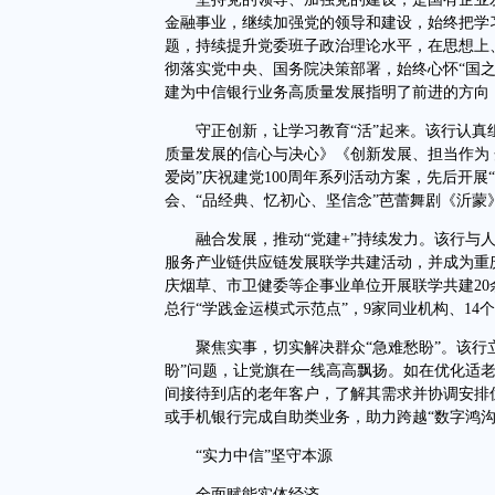
金融事业，继续加强党的领导和建设，始终把学
题，持续提升党委班子政治理论水平，在思想上
彻落实党中央、国务院决策部署，始终心怀“国
建为中信银行业务高质量发展指明了前进的方向，
守正创新，让学习教育“活”起来。该行认真组
质量发展的信心与决心》《创新发展、担当作为
爱岗”庆祝建党100周年系列活动方案，先后开展“
会、“品经典、忆初心、坚信念”芭蕾舞剧《沂
融合发展，推动“党建+”持续发力。该行与人
服务产业链供应链发展联学共建活动，并成为重
庆烟草、市卫健委等企事业单位开展联学共建2
总行“学践金运模式示范点”，9家同业机构、14
聚焦实事，切实解决群众“急难愁盼”。该行立
盼”问题，让党旗在一线高高飘扬。如在优化适
间接待到店的老年客户，了解其需求并协调安排
或手机银行完成自助类业务，助力跨越“数字鸿沟
“实力中信”坚守本源
全面赋能实体经济