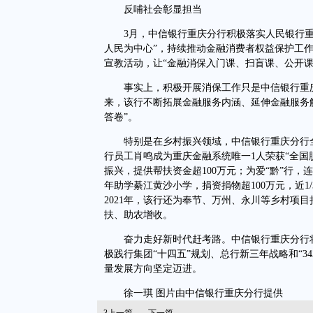
反哺社会彰显担当
3月，中信银行重庆分行积极落实人民银行重
人民为中心”，持续推动金融消费者权益保护工
宣教活动，让“金融消保入门课、扫盲课、公开
事实上，积极开展消保工作只是中信银行重庆
来，该行不断拓展金融服务内涵、延伸金融服务
答卷”。
特别是在乡村振兴领域，中信银行重庆分行全
行员工肖鸣成为重庆金融系统唯一1人荣获“全国
振兴，提供帮扶资金超100万元；为爱“黔”行，
年助学綦江黄沙小学，捐资捐物超100万元，近1
2021年，该行还为奉节、万州、永川等乡村项目
扶、助农增收。
奋力走好新时代赶考路。中信银行重庆分行将
极践行集团“十四五”规划、总行新三年战略和“3
量发展方向坚定迈进。
徐一琪 图片由中信银行重庆分行提供