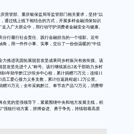
庆营管部、重庆银保监局等监管部门相关要求，坚持“以
作，通过线上线下相结合的方式，开展多样金融消保知识
课”走入广大群众中，用行动守护消费者金融安全与健康。
分行履行社会责任、践行金融担当的一个缩影。近年
触角，用一件件小事、实事，交出了一份份温暖的“中信
力推进巩固拓展脱贫攻坚成果同乡村振兴有效衔接。该
脱贫攻坚先进个人”称号。该行继续派出2名干部助力乡村
连续6年助学黔江沙坝乡中心校，累计捐赠75万元；连续11
/3员工爱心接力义务支教，累计往返路程超1.2万公里。
捐赠35万元；全年采购黔江、奉节农产品72万元，消费帮
在党的坚强领导下，紧紧围绕中央和地方发展主线，积
42”强核行动方案，拼搏奋进、勇于争先，持续朝着高质