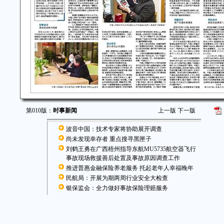
第010版：
时事新闻
上一版
下一版
波音中国：技术专家将协助展开调查
尚未发现幸存者 重点搜寻黑匣子
刘鹤王勇在广西梧州指导东航MU5735航空器飞行
事故现场救援善后处置及事故原因调查工作
推进普惠金融保险养老服务 托起老年人幸福晚年
民航局：开展为期两周行业安全大检查
银保监会：全力做好事故保险理赔服务