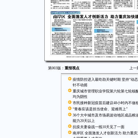
第003版：
重报视点
上一
疫情防控进入最吃劲关键时期 坚持“动态
针不动摇
重庆城市管理职业学院第六轮第七轮核
均为阴性
市民接种新冠疫苗后建议48小时内不做
“青春应该是担当使命、迎难而上”
36个大中城市及市场易波动地区成品粮
能力20天以上
抗疫夫妻奋战一线10天见了一面
南岸区 全面激发人才创新活力 助力重