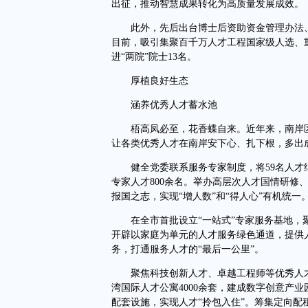
出征，推动智慧成果转化为高质量发展成效。
此外，先后出台博士后资助资金管理办法、
目前，吸引集聚百千万人才工程国家级人选、重
进“两院”院士13名。
厚植良好生态
涵养优秀人才蓄水池
梧高凤必至，花香蝶自来。近年来，南岸区聚
让各类优秀人才在南岸安下心、扎下根，多出
健全党委联系服务专家制度，将59名人才
专家人才800余名。举办高层次人才国情研修
报国之志，实现“增人数”和“得人心”有机统一
在全市首批设立“一站式”专家服务基地，聚
开辟以家庭为单元的人才服务绿色通道，提供
务，打通服务人才的“最后一公里”。
聚焦科技创新人才、卓越工程师等优秀人才
湾国际人才公寓4000余套，建成数字创意产业
配套设施，实现人才“拎包入住”。筹集定向配