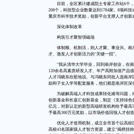
目前，全区累计建成院士专家工作站6个，
208个，科技型企业数量达到1784家。8项科
重庆市科学技术奖励，创新平台支撑人才创新
深化体制改革
构筑引才聚智强磁场
体制顺、机制活，则人才聚、事业兴。南岸
才、激发人才创新活力的“关键一招”。
“我从清华大学毕业，回到南岸创业，在南
120余名高素质研发人才、年产高附加值产品
人才冯晓东欣慰地说。与冯晓东同批入选南岸区
励和子女入学等配套服务，他们都是南岸区深
为破解高端人才科技成果转化难等问题，南
创新基金和长嘉汇创新基金，制定《支持绿色
亿元，对新认定的新型高端研发机构给予最高5
予最高300万元奖励，以市场价值回报人才创
优化人才使用机制，成立全市首个以高校国家
高校43名国家级人才智力资源，建立“揭榜挂