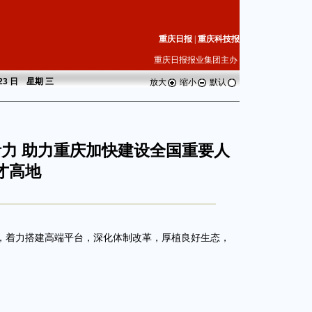
重庆日报
|
重庆科技报
重庆日报报业集团主办
 23 日 星期
三
放大
缩小
默认
活力 助力重庆加快建设全国重要人
才高地
着力搭建高端平台，深化体制改革，厚植良好生态，