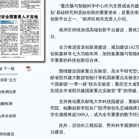
“重庆脑与智能科学中心作为支撑成渝共建具
划’基础研究和原始创新的重要使命，是重庆
创新平台之一。”南岸区相关负责人介绍。
南岸区持续加强高端创新平台建设，聚焦关
台。
全力推进迎龙创新港建设，规划建设142万
创新森林等七大功能布局，加快集聚脑与智能
市重要的科技创新综合体。
版
下一版
围绕建设国家重点实验室、高水平研究型大
邮省部共建大数据智能计算机国家重点实验室成
清零”总方
个国家级“一带一路”联合实验室；重庆交大
实现全市省部共建国家重点实验室“零”的突破
酸检测结果
支持推动重庆邮电大学科技园建设，重邮研
核酸检测
究院、鲲鹏创新学院在广阳湾智创生态城揭牌启用
学生规模将超5000人，成为全市重要的数字
油库存保障
此外，启动长江模拟器、野外科学观测研究
台建设。
庆加快建设