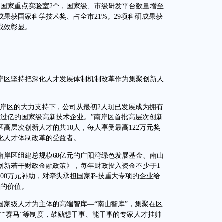
国家重点实验室2个，国家级、市级研发平台数量增至
技成果获国家科学技术奖、占全市21%。29项科研成果获
成效彰显。
区坚持把深化人才发展体制机制改革作为集聚创新人
岸区的大力支持下，公司从最初2人现已发展成为拥有
值过亿的国家级高新技术企业。”南岸区首批高层次创新
高层次创新人才的共10人，每人享受最高122万元奖
化人才体制改革的受益者。
岸区组建总规模60亿元的广阳湾绿色发展基金、南山
创新若干财政金融政策》，每年财政投入资金不少于1
00万元补助，对牵头承担国家科技重大专项的企业给
造的价值。
级人才为主体的高端智库—“南山智库”，集聚在区
帅”“赛马”等制度，鼓励想干事、能干事的专家人才挂帅