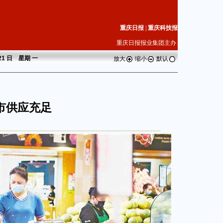
重庆日报
|
重庆科技报
重庆日报报业集团主办
 21 日 星期
一
放大
缩小
默认
市供应充足