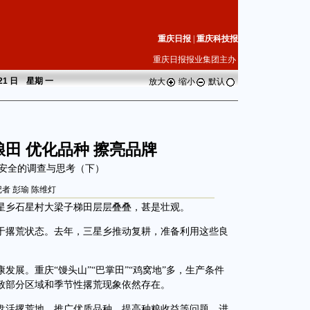
重庆日报
|
重庆科技报
重庆日报报业集团主办
 21 日 星期
一
放大
缩小
默认
粮田 优化品种 擦亮品牌
安全的调查与思考（下）
者 彭瑜 陈维灯
乡石星村大梁子梯田层层叠叠，甚是壮观。
撂荒状态。去年，三星乡推动复耕，准备利用这些良
。重庆“馒头山”“巴掌田”“鸡窝地”多，生产条件
致部分区域和季节性撂荒现象依然存在。
活撂荒地、推广优质品种、提高种粮收益等问题，进