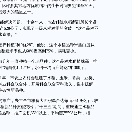
，比许多其它地方优质稻种的生长时间要短10至20天。
度最大的稻区之一。
解决问题。”十余年来，市农科院水稻所副所长李贤
亩产628公斤，实现了一级米稻种零的突破，“这个品种不
水直播。”
种植“神9优28”。他说，这个水稻品种米垩白度从
整粳米率也从60%提高到75%，损耗更少。
几年一直种植一个老品种，这个品种水稻植株高，抗
“精两优1212”后，水稻平均亩产能达到1300斤。
21年，市农业农村委组建了水稻、玉米、薯类、豆类、
个种业科企联合体，开展科企联合育种攻关，集中破解一
突破性新品种。
广，去年全市粮食大面积单产达每亩361.9公斤，较
稻新品种贡献突出，“十三五”期间，重庆通过水稻品
稻品种，推广面积65%以上，平均亩产598公斤，相