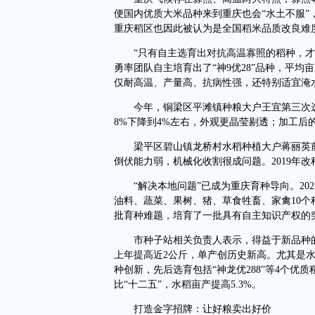
便国内优质大米品种来到重庆也会“水土不服”
重庆稻区也因此被认为是全国稻米品质改良难
“只有自主选育出对抗高温寡照的稻种，才能
勇率团队自主培育出了“神9优28”品种，平均
仅耐高温、产量高、抗病性强，还特别适宜淹
今年，铜梁区平滩镇种粮大户王宜第三次选择
8%下降到4%左右，外观更晶莹剔透；加工后的
梁平区碧山镇龙桥村水稻种植大户蒋丽英前
倒伏能力弱，机械化收割很成问题。2019年改种
“解决本地问题”已成为重庆育种导向。20
油料、蔬菜、果树、猪、草食牲畜、家禽10
批育种难题，培育了一批具有自主知识产权的
市种子站相关负责人表示，得益于新品种的推
上年提高近2公斤，单产创历史新高。尤其是水
种创新，先后选育包括“神龙优288”等4个优质
比“十二五”，水稻亩产提高5.3%。
打造金字招牌：让好粮卖出好价