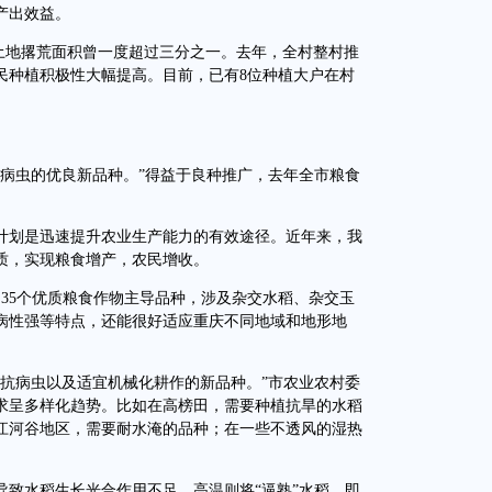
产出效益。
，土地撂荒面积曾一度超过三分之一。去年，全村整村推
村民种植积极性大幅提高。目前，已有8位种植大户在村
虫的优良新品种。”得益于良种推广，去年全市粮食
划是迅速提升农业生产能力的有效途径。近年来，我
质，实现粮食增产，农民增收。
35个优质粮食作物主导品种，涉及杂交水稻、杂交玉
病性强等特点，还能很好适应重庆不同地域和地形地
病虫以及适宜机械化耕作的新品种。”市农业农村委
求呈多样化趋势。比如在高榜田，需要种植抗旱的水稻
江河谷地区，需要耐水淹的品种；在一些不透风的湿热
水稻生长光合作用不足，高温则将“逼熟”水稻。即