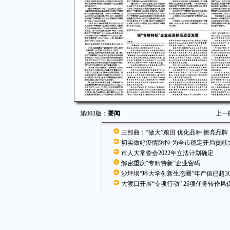
第003版：
要闻
上一
三部曲：“做大”粮田 优化品种 擦亮品牌
切实做好疫情防控 为全市稳定开局贡献
市人大常委会2022年立法计划确定
解密重庆“专精特新”企业密码
沙坪坝“环大学创新生态圈”年产值已超3
大渡口开展“专项行动” 26项任务转作风