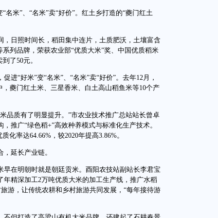
名米”、“名米”卖“好价”。红土乡打造的“夔门红土
，日照时间长，稻田集中连片，土质肥沃，土壤富含
等系列品牌，荣获农业部“优质大米”奖、中国优质稻米
到了50元。
好米”变“名米”、“名米”卖“好价”。去年12月，
中，夔门红土米、三星香米、白土高山稻鱼米等10个产
品质有了明显提升。”市农业技术推广总站站长曾卓
，推广“绿色稻+”高效种养模式与标准化生产技术。
化率达64.66%，较2020年提高3.86%。
合，延长产业链。
早在明朝时就是朝廷贡米。酉阳农技站副站长李君宝
了年精深加工2万吨优质大米的加工生产线，推广水稻
村旅游，让传统农耕和乡村旅游共同发展，“每年接待游
，不但打造了高梁山有机大米品牌，还建起了石耕春景