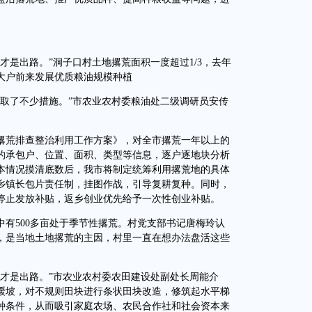
是出路。”洞子口村土地撂荒面积一度超过1/3，去年
批大户前来发展优质粮油规模种植
了不少措施。”市农业农村委粮油处二级调研员安传
撂荒排查整治利用工作方案》，对全市撂荒一年以上的
的承包户、位置、面积、类型等信息，逐户逐地块分析
本情况摸清底数后，我市将制定统筹利用撂荒地的具体
实乡镇长包片责任制，挂图作战，引导复耕复种。同时，
停止发放补贴，返乡创业优先给予一次性创业补贴。
有500多亩处于季节性撂荒。村党支部书记唐梅玲认
，是当地土地撂荒的主因，村里一直在想办法盘活这些
是出路。”市农业农村委农田建设处副处长周能介
缓坡，对不规则田块进行条状田块改造，修筑起水平梯
种条件，从而吸引家庭农场、农民合作社和社会资本来