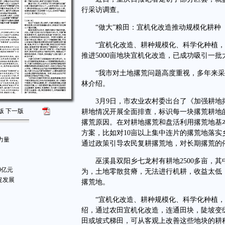
行采访调查。
“做大”粮田：宜机化改造推动规模化耕种
“宜机化改造、耕种规模化、科学化种植，才
推进5000亩地块宜机化改造，已成功吸引一
“我市对土地撂荒问题高度重视，多年来采取
林介绍。
3月9日，市农业农村委出台了《加强耕地
版
下一版
耕地情况开展全面排查，标识每一块撂荒耕地
撂荒原因。在对耕地撂荒和盘活利用撂荒地基
方案，比如对10亩以上集中连片的撂荒地落
力量
通过政策引导农民复耕撂荒地，对长期撂荒的
巫溪县双阳乡七龙村有耕地2500多亩，其中
0亿元
为，土地零散贫瘠，无法进行机耕，收益太低
促发展
撂荒地。
“宜机化改造、耕种规模化、科学化种植，才
绍，通过农田宜机化改造，连通田块，陡坡变
田或坡式梯田，可从客观上改善这些地块的耕