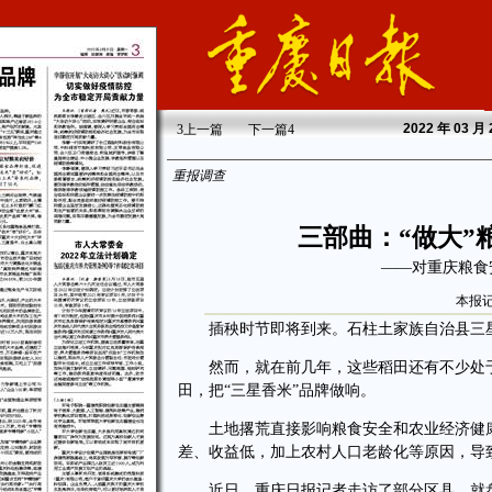
2022
年 03 月
3
上一篇
下一篇
4
重报调查
三部曲：“做大”
——对重庆粮食
本报记
插秧时节即将到来。石柱土家族自治县三星
然而，就在前几年，这些稻田还有不少处于
田，把“三星香米”品牌做响。
土地撂荒直接影响粮食安全和农业经济健康发展
差、收益低，加上农村人口老龄化等原因，导
近日，重庆日报记者走访了部分区县，就盘