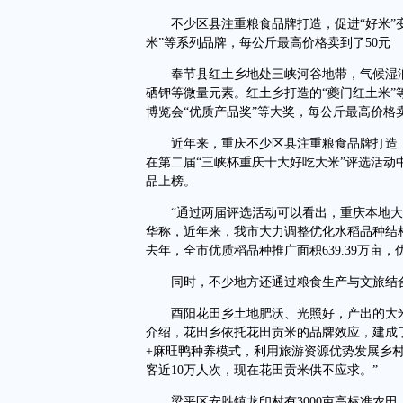
不少区县注重粮食品牌打造，促进“好米”变“
米”等系列品牌，每公斤最高价格卖到了50元
奉节县红土乡地处三峡河谷地带，气候湿润
硒钾等微量元素。红土乡打造的“夔门红土米”
博览会“优质产品奖”等大奖，每公斤最高价格卖
近年来，重庆不少区县注重粮食品牌打造，促进“
在第二届“三峡杯重庆十大好吃大米”评选活动
品上榜。
“通过两届评选活动可以看出，重庆本地大米
华称，近年来，我市大力调整优化水稻品种结构
去年，全市优质稻品种推广面积639.39万亩，优质
同时，不少地方还通过粮食生产与文旅结
酉阳花田乡土地肥沃、光照好，产出的大米
介绍，花田乡依托花田贡米的品牌效应，建成
+麻旺鸭种养模式，利用旅游资源优势发展乡
客近10万人次，现在花田贡米供不应求。”
梁平区安胜镇龙印村有3000亩高标准农田