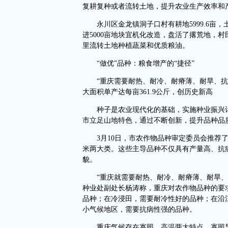
复耕复种或者流转土地，提升农业生产效率和
永川区金龙镇洞子口村有耕地5999.6亩
进5000亩地块宜机化改造，盘活了撂荒地，
里流转土地种植蔬菜和优质粮油。
“做优”品种：粮食增产的“捷径”
“重庆需要耐热、耐冷、耐瘠薄、耐旱、抗病
大面积单产达每亩361.9公斤，创历史新高
种子是农业现代化的基础，实施种业振兴计
市立足山地特色，通过不断创新，提升品种品
3月10日，市农作物品种审定委员会推荐了
米两大类。这些主导品种不仅具有产量高、抗
貌。
“重庆就需要耐热、耐冷、耐瘠薄、耐旱、抗
种业处副处长杨涛称，重庆对农作物品种的要
品种；在冷浸田，需要耐冷性好的品种；在沿
小气候地区，需要抗病性强的品种。
重庆气候存在寡照、高温两大特点，寡照导致