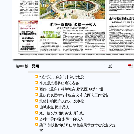
第001版：
要闻
下一版
“总书记，乡亲们非常想念您！”
李克强总理将出席记者会
西部（重庆）科学城实现“双医”联办审批
重庆代表团举行小组会议 审议两高工作报告
北碚打响提升执行力“发令枪”
山城步道 提升品质
永川链长制招商实现“开门红”
多种一季作物 多得一份收入
梁平 加快推动明月山绿色发展示范带建设走深走
实