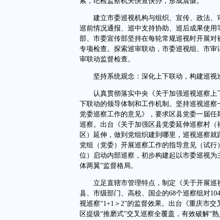
索，纪检监察机关快查快办，形成震慑。
建立市委巡视机构与组织、宣传、政法、审
巡前情况通报、巡中支持协助、巡后成果使用
部、市委宣传部坚持在每轮常规巡视时开展对
专项检查。探索巡审联动，市委巡视组、市审
审联动监督检查。
坚持系统观念：深化上下联动，构建巡视
认真贯彻落实中央《关于加强巡视巡察上下联
下联动的领导体制和工作机制。坚持巡视巡察
党委巡察工作的意见》，要求区县党委一届任
巡察。出台《关于加强区县党委延伸巡察村（
区）延伸，做到党组织建到哪里，巡视巡察就
党组（党委）开展巡察工作的指导意见（试行
位）启动内部巡察，初步构建起以市委巡视为
体两翼”监督格局。
立足直辖市管理特点，制定《关于开展巡视
县、市级部门、高校、国企的68个巡察组对1
视巡察“1+1＞2”的监督效果。出台《重庆市
区提级“推磨式”交叉巡察全覆盖，有效破解“