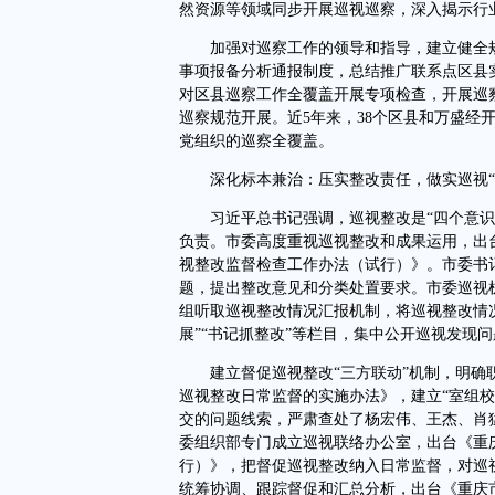
然资源等领域同步开展巡视巡察，深入揭示行
加强对巡察工作的领导和指导，建立健全规划
事项报备分析通报制度，总结推广联系点区县
对区县巡察工作全覆盖开展专项检查，开展巡
巡察规范开展。近5年来，38个区县和万盛经开区
党组织的巡察全覆盖。
深化标本兼治：压实整改责任，做实巡视“
习近平总书记强调，巡视整改是“四个意识”
负责。市委高度重视巡视整改和成果运用，出
视整改监督检查工作办法（试行）》。市委书
题，提出整改意见和分类处置要求。市委巡视机构
组听取巡视整改情况汇报机制，将巡视整改情
展”“书记抓整改”等栏目，集中公开巡视发现
建立督促巡视整改“三方联动”机制，明确职
巡视整改日常监督的实施办法》，建立“室组
交的问题线索，严肃查处了杨宏伟、王杰、肖
委组织部专门成立巡视联络办公室，出台《重
行）》，把督促巡视整改纳入日常监督，对巡
统筹协调、跟踪督促和汇总分析，出台《重庆