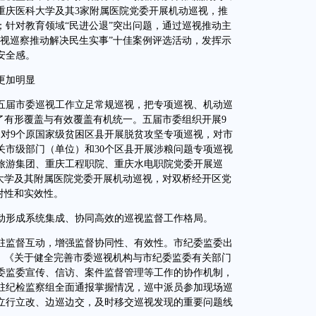
重庆医科大学及其3家附属医院党委开展机动巡视，推
；针对教育领域“民进公退”突出问题，通过巡视推动主
巡视巡察推动解决民生实事”十佳案例评选活动，发挥示
安全感。
更加明显
届市委巡视工作立足常规巡视，把专项巡视、机动巡
了有形覆盖与有效覆盖有机统一。五届市委组织开展9
，对9个原国家级贫困区县开展脱贫攻坚专项巡视，对市
关市级部门（单位）和30个区县开展涉粮问题专项巡视
旅游集团、重庆工程职院、重庆水电职院党委开展巡
科大学及其附属医院党委开展机动巡视，对双桥经开区党
对性和实效性。
形成系统集成、协同高效的巡视监督工作格局。
监督互动，增强监督协同性、有效性。市纪委监委出
见》《关于健全完善市委巡视机构与市纪委监委有关部门
委监委宣传、信访、案件监督管理等工作的协作机制，
驻纪检监察组全面通报掌握情况，巡中派员参加现场巡
立行立改、边巡边交，及时移交巡视发现的重要问题线