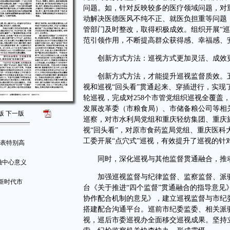
问题。如，针对反映较多的医疗领域问题，对
动解决医德医风不纯不正、就医负担重等问题
管部门及时整改，取得积极成效。组织开展“
范引领作用，不断提高群众获得感、幸福感、
创新方式方法：巡视方式更加灵活、成效
创新方式方法，才能提升巡视监督质效。五
视和巡视“回头看”贯通起来、穿插进行，实现
轮巡视，完成对258个市管党组织巡视全覆盖
发展改革委（市粮食局）、市储备粮公司等相
版
下一版
巡察，对市水利局党组和重庆轻纺集团、重庆
视“回头看”，对原市食药监局党组、重庆医
工委开展“点穴式”巡视，有效提升了巡视的针
代表特别高
同时，深化巡视与其他监督贯通融合，推动
融中心意义
加强巡视监督与纪律监督、监察监督、派驻
动新时代市
台《关于推进“四个监督”贯通融合的指导意
协作配合机制的意见》，建立巡视监督与市纪
搭建配合沟通平台。巡前市纪委监委、相关派
视，巡后市委巡视办全面移交巡视成果。坚持