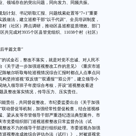
业、领域存在的突出问题，同向发力、同频共振。
计划、书记听取汇报、问题线索处置等“7+1”重要
实践做法，建立巡察干部“以干代训”、全员培训制度，
察村（社区）蹲点调研，推动区县巡察提质增效、部门
共完成对3935个区县管党组织、11038个村（社区）
后半篇文章”
的试金石，整改不落实，就是对党不忠诚、对人民不
台《关于进一步加强巡视整改工作的意见》《重庆市巡
记陈敏尔听取每轮巡视情况综合汇报时都点人点事点问
坚持巡视“双反馈”“双通报”“双公开”，建立领导小
况纳入领导班子年度综合考核，开设“巡视整改看进
问题及整改落实情况，传导压力、压实责任。
能责任，共同督促整改。市纪委监委出台《关于加强
校”联动督促等机制，加强经常性督促检查，结合巡视移
猛、梁从友等市管领导干部严重违纪违法典型案件。市
庆市党委组织部门巡视巡察整改日常监督办法（试
视整改不力的领导干部进行组织处理。市委巡视办加强
市巡视整改成效综合评估办法（试行）》，对被巡视党