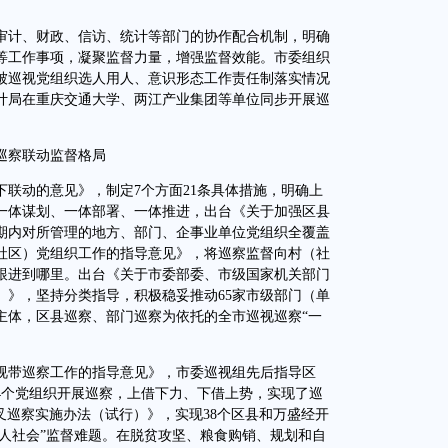
计、财政、信访、统计等部门的协作配合机制，明确
等工作事项，凝聚监督力量，增强监督效能。市委组织
被巡视党组织选人用人、意识形态工作责任制落实情况
计局在重庆交通大学、两江产业集团等单位同步开展巡
巡察联动监督格局
动的意见》，制定7个方面21条具体措施，明确上
一体谋划、一体部署、一体推进，出台《关于加强区县
期内对所管理的地方、部门、企事业单位党组织全覆盖
社区）党组织工作的指导意见》，将巡察监督向村（社
跟进到哪里。出台《关于市委部委、市级国家机关部门
）》，坚持分类指导，积极稳妥推动65家市级部门（单
主体，区县巡察、部门巡察为依托的全市巡视巡察“一
带巡察工作的指导意见》，市委巡视组先后指导区
04个党组织开展巡察，上借下力、下借上势，实现了巡
交叉巡察实施办法（试行）》，实现38个区县和万盛经开
熟人社会”监督难题。在脱贫攻坚、粮食购销、规划和自