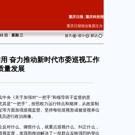
重庆日报
|
重庆科技报
重庆日报报业集团主办
 02 日 星期
三
放大
缩小
默认
作用 奋力推动新时代市委巡视工作
质量发展
央《关于加强对“一把手”和领导班子监督的意
尤其是“一把手”，按照权力运行特点和规律，从政策制
配等方面加强巡视监督。坚持每轮巡视形成被巡视单位
成员进行政治画像。
反对什么、痛恨什么，就重点巡视什么、纠正什么，
巡视监督，发现和推动解决了一批群众反映强烈的突出