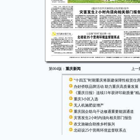
第004版：
重庆新闻
上一
“十四五”时期重庆将新建保障性租赁住房
办好侨联品牌活动 助力重庆高质量发展
《重庆日报》连续11年获评印刷质量“精
重庆3小区入选
无人机施肥促增产
重庆国企助乌干达修通重要能源通道
灾害发生2小时内须向相关部门报告
农文旅融合助推乡村振兴
北碚设25个营商环境监督联系点