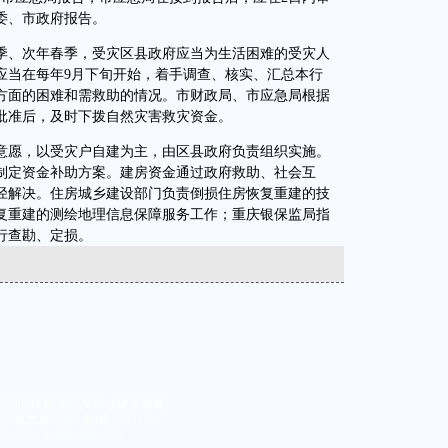
委、市政府报告。
、次年春季，受灾区县政府应当为生活困难的受灾人
应当在每年9月下旬开始，着手调查、核实、汇总本行
方面的困难和需救助的情况。市财政局、市应急局根据
批准后，及时下拨自然灾害救灾资金。
愿，以受灾户自建为主，由区县政府负责组织实施。
制定资金补助方案。建房资金通过政府救助、社会互
径解决。住房城乡建设部门负责倒损住房恢复重建的技
复重建的测绘地理信息保障服务工作；重庆银保监局指
行查勘、定损。
经书面授权 不得复制或建立镜像
大道416号 邮编：401120
京北大方正电子有限公司