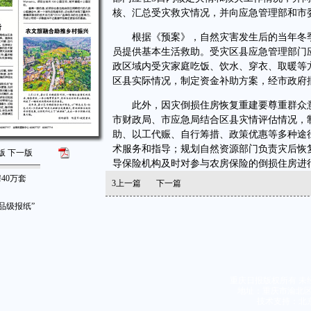
核、汇总受灾救灾情况，并向应急管理部和市
根据《预案》，自然灾害发生后的当年冬季
员提供基本生活救助。受灾区县应急管理部门
政区域内受灾家庭吃饭、饮水、穿衣、取暖等
区县实际情况，制定资金补助方案，经市政府
此外，因灾倒损住房恢复重建要尊重群众意
市财政局、市应急局结合区县灾情评估情况，
助、以工代赈、自行筹措、政策优惠等多种途
术服务和指导；规划自然资源部门负责灾后恢
版
下一版
导保险机构及时对参与农房保险的倒损住房进
40万套
3
上一篇
下一篇
品级报纸”
重庆日报版权所有 未
地址：重庆市渝北区同茂
技术支持：北