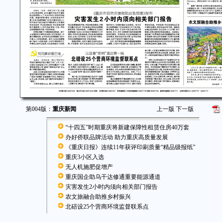
第004版：
重庆新闻
上一版
下一版
“十四五”时期重庆将新建保障性租赁住房40万套
办好侨联品牌活动 助力重庆高质量发展
《重庆日报》连续11年获评印刷质量“精品级报纸”
重庆3小区入选
无人机施肥促增产
重庆国企助乌干达修通重要能源通道
灾害发生2小时内须向相关部门报告
农文旅融合助推乡村振兴
北碚设25个营商环境监督联系点