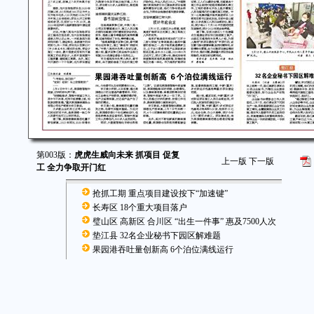
第003版：
虎虎生威向未来 抓项目 促复
上一版
下一版
工 全力争取开门红
抢抓工期 重点项目建设按下“加速键”
长寿区 18个重大项目落户
璧山区 高新区 合川区 “出生一件事” 惠及7500人次
垫江县 32名企业秘书下园区解难题
果园港吞吐量创新高 6个泊位满线运行