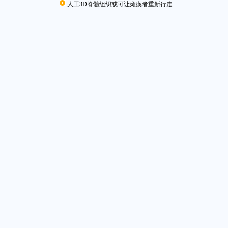
人工3D脊髓组织或可让瘫痪者重新行走