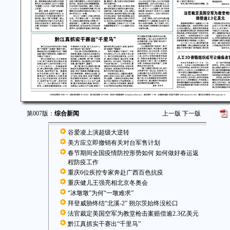
第007版：
综合新闻
上一版
下一版
谷爱凌上演超级大逆转
美方应立即撤销有关对台军售计划
春节期间全国疫情防控形势如何 如何做好春运返
程防疫工作
重庆6位疾控专家奔赴广西百色抗疫
重庆健儿王强亮相北京冬奥会
“冰墩墩”为何“一墩难求”
拜登威胁终结“北溪-2” 朔尔茨始终没松口
法官裁定美国空军为教堂枪击案赔偿逾2.3亿美元
黔江真抓实干赛出“千里马”