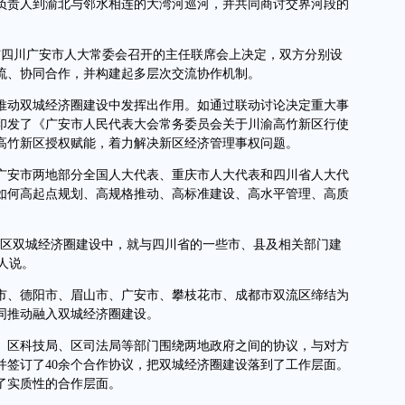
责人到渝北与邻水相连的大湾河巡河，并共同商讨交界河段的
与四川广安市人大常委会召开的主任联席会上决定，双方分别设
流、协同合作，并构建起多层次交流协作机制。
动双城经济圈建设中发挥出作用。如通过联动讨论决定重大事
印发了《广安市人民代表大会常务委员会关于川渝高竹新区行使
高竹新区授权赋能，着力解决新区经济管理事权问题。
、广安市两地部分全国人大代表、重庆市人大代表和四川省人大代
如何高起点规划、高规格推动、高标准建设、高水平管理、高质
区双城经济圈建设中，就与四川省的一些市、县及相关部门建
人说。
、德阳市、眉山市、广安市、攀枝花市、成都市双流区缔结为
同推动融入双城经济圈建设。
区科技局、区司法局等部门围绕两地政府之间的协议，与对方
并签订了40余个合作协议，把双城经济圈建设落到了工作层面。
了实质性的合作层面。