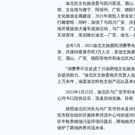
渝北区文化旅游委与四川双流、眉山、
馆、文化馆与遂宁、阿坝州、广安、德阳
文化旅游走廊建设，2021年就投入资金
行雕塑馆；同时，加强了与四川广安、洪
地开展旅游大篷车巡游活动，与广安、广
互动宣传，策划推出渝北—广安、渝北—
去年5月，2021渝北文旅惠民消费季在
加，共接待逛展市民3万人次，发放文旅惠
元、眉山、广安、德阳等地市和渝北区内
“消费季不仅促进了川渝两地文化旅游
合提供助力。”渝北区文旅委相关负责人
上万余件，涵盖渝北特色文创产品以及来
2021年1月21日，渝北区与广安市邻
心河卡口段协议后，迅速启动实施。目前
按照渝北区河长办与广安市邻水县河长
安市联合组织开展跨界河流中心河的巡河
区牛蛙养殖场污染环境问题后，两地相关
保护了两地跨界河流水体。