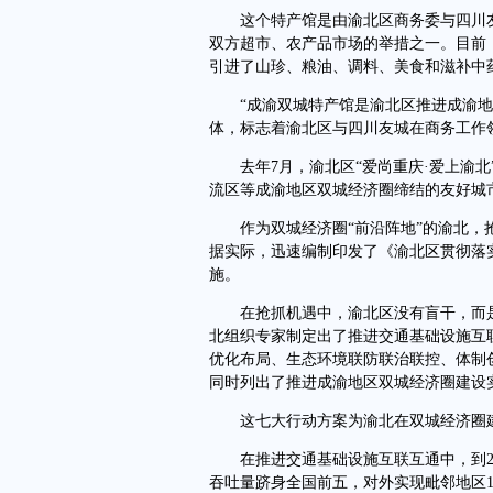
这个特产馆是由渝北区商务委与四川友
双方超市、农产品市场的举措之一。目前
引进了山珍、粮油、调料、美食和滋补中
“成渝双城特产馆是渝北区推进成渝地
体，标志着渝北区与四川友城在商务工作
去年7月，渝北区“爱尚重庆·爱上渝北
流区等成渝地区双城经济圈缔结的友好城市
作为双城经济圈“前沿阵地”的渝北，抢
据实际，迅速编制印发了《渝北区贯彻落
施。
在抢抓机遇中，渝北区没有盲干，而是
北组织专家制定出了推进交通基础设施互
优化布局、生态环境联防联治联控、体制
同时列出了推进成渝地区双城经济圈建设
这七大行动方案为渝北在双城经济圈建设
在推进交通基础设施互联互通中，到20
吞吐量跻身全国前五，对外实现毗邻地区