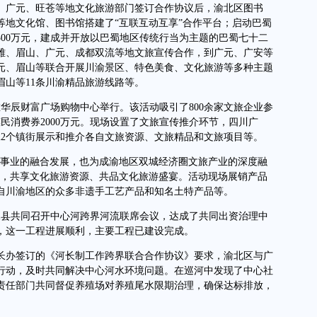
广元、旺苍等地文化旅游部门签订合作协议后，渝北区图书
等地文化馆、图书馆搭建了“互联互动互享”合作平台；启动巴蜀
近300万元，建成并开放以巴蜀地区传统行当为主题的巴蜀七十二
雅、眉山、广元、成都双流等地文旅宣传合作，到广元、广安等
元、眉山等联合开展川渝景区、特色美食、文化旅游等多种主题
眉山等11条川渝精品旅游线路等。
华辰财富广场购物中心举行。该活动吸引了800余家文旅企业参
民消费券2000万元。现场设置了文旅宣传推介环节，四川广
22个镇街展示和推介各自文旅资源、文旅精品和文旅项目等。
事业的融合发展，也为成渝地区双城经济圈文旅产业的深度融
说，共享文化旅游资源、共品文化旅游盛宴。活动现场展销产品
自川渝地区的众多非遗手工艺产品和知名土特产品等。
水县共同召开中心河跨界河流联席会议，达成了共同出资治理中
，这一工程进展顺利，主要工程已建设完成。
办签订的《河长制工作跨界联合合作协议》要求，渝北区与广
行动，及时共同解决中心河水环境问题。在巡河中发现了中心社
责任部门共同督促养殖场对养殖尾水限期治理，确保达标排放，