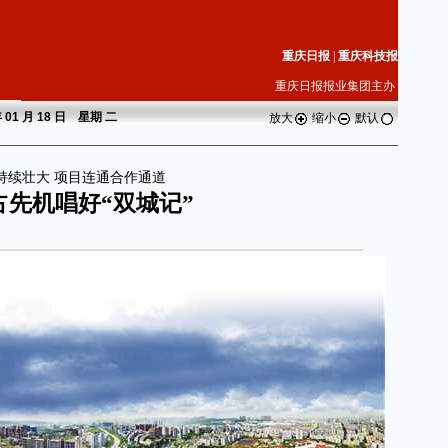
重庆日报
|
重庆科技报
重庆日报报业集团主办
 01 月 18 日 星期
二
放大
缩小
默认
”持续壮大 项目连通合作通道
占先机唱好“双城记”