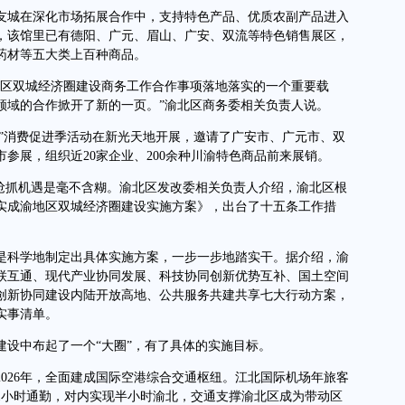
城在深化市场拓展合作中，支持特色产品、优质农副产品进入
，该馆里已有德阳、广元、眉山、广安、双流等特色销售展区，
药材等五大类上百种商品。
区双城经济圈建设商务工作合作事项落地落实的一个重要载
领域的合作掀开了新的一页。”渝北区商务委相关负责人说。
”消费促进季活动在新光天地开展，邀请了广安市、广元市、双
参展，组织近20家企业、200余种川渝特色商品前来展销。
抓机遇是毫不含糊。渝北区发改委相关负责人介绍，渝北区根
实成渝地区双城经济圈建设实施方案》，出台了十五条工作措
科学地制定出具体实施方案，一步一步地踏实干。据介绍，渝
联互通、现代产业协同发展、科技协同创新优势互补、国土空间
创新协同建设内陆开放高地、公共服务共建共享七大行动方案，
实事清单。
中布起了一个“大圈”，有了具体的实施目标。
26年，全面建成国际空港综合交通枢纽。江北国际机场年旅客
1小时通勤，对内实现半小时渝北，交通支撑渝北区成为带动区