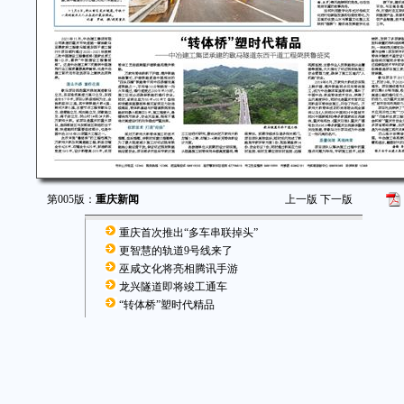
第005版：
重庆新闻
上一版
下一版
重庆首次推出“多车串联掉头”
更智慧的轨道9号线来了
巫咸文化将亮相腾讯手游
龙兴隧道即将竣工通车
“转体桥”塑时代精品