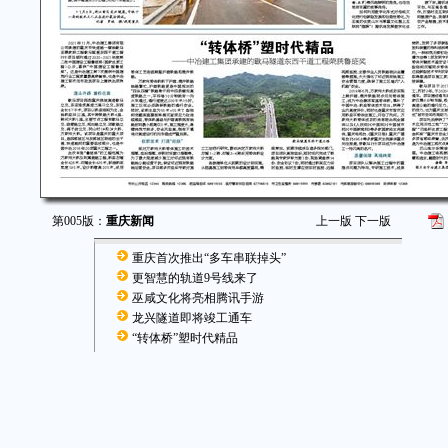
第005版：
重庆新闻
上一版
下一版
重庆首次推出“多车串联掉头”
更智慧的轨道9号线来了
巫咸文化将亮相腾讯手游
龙兴隧道即将竣工通车
“转体桥”塑时代精品