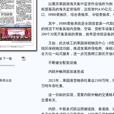
以重庆果园港海关集中监管作业场所为例，
程度最高的海关监管场所，总投资约4.05亿元
口、H986查验区、综合查验库、冷链查验库
其中，H986查验系统是全国首套新一代双
的情况下对集装箱内货物、空箱、货柜车或集
200个20英尺集装箱的查验，效率是传统设备的
又如，此次竣工的果园保税物流中心（B型）
纽区保税物流功能，推进发展跨境电商、保税
全方位一站式服务，进一步完善两江新区开放
版
下一版
不断健全配套设施
内联外畅局面加速形成
服务群众连
2021年，果园港货物吞吐量达2100万吨，同比
万吨年吞吐量。
这一目标的实现，需要内联外畅的交通格局
交通有关。
内部，中新多式联运西侧道路、泰港路、港