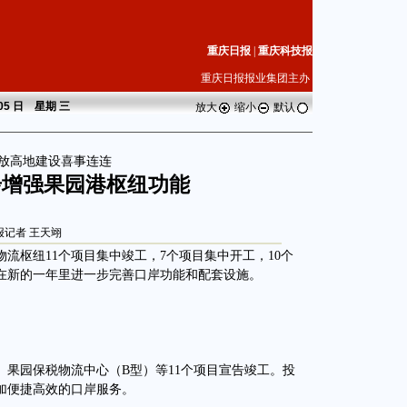
重庆日报
|
重庆科技报
重庆日报报业集团主办
 05 日 星期
三
放大
缩小
默认
放高地建设喜事连连
步增强果园港枢纽功能
报记者 王天翊
枢纽11个项目集中竣工，7个项目集中开工，10个
在新的一年里进一步完善口岸功能和配套设施。
园保税物流中心（B型）等11个项目宣告竣工。投
加便捷高效的口岸服务。