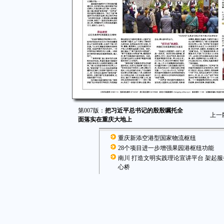
第007版：
把习近平总书记的殷殷嘱托全
上一
面落实在重庆大地上
重庆新添空港型国家物流枢纽
28个项目进一步增强果园港枢纽功能
南川 打造文明实践理论宣讲平台 架起
心桥