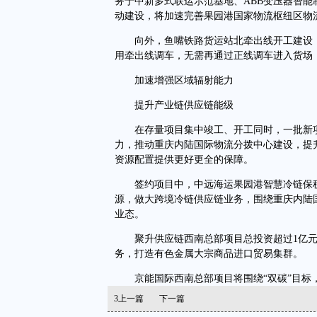
务于中新多式联运示范基地、ABB变压器智
动建设，将加速完善果园港国家物流枢纽区物
向外，鱼嘴铁路货运站北牵出线开工建设，总
用牵出线调车，无需再通过正线调车进入货场
加速增强区域辐射能力
提升产业链供应链能级
在存量项目集中竣工、开工同时，一批新项
力，推动重庆内陆国际物流分拨中心建设，提
资源配置提供更好更全的保障。
签约项目中，中远海运果园港智慧冷链保税
源，做大跨境冷链供应链业务，围绕重庆内陆国
业态。
聚升供应链西南总部项目总投资超过1亿元
务，打造有色金属大宗商品进口贸易集群。
京能国际西南总部项目将围绕“双碳”目标
3
上一篇
下一篇