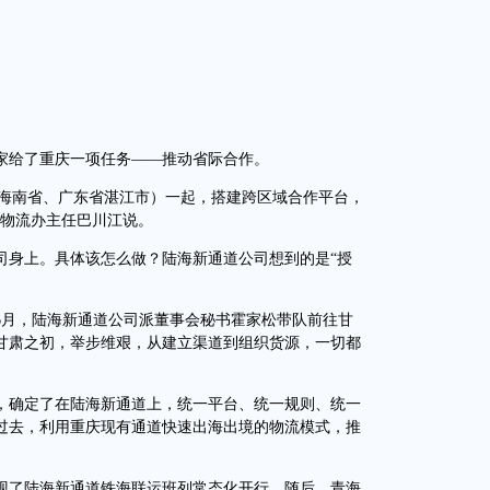
。
给了重庆一项任务——推动省际合作。
、海南省、广东省湛江市）一起，搭建跨区域合作平台，
岸物流办主任巴川江说。
身上。具体该怎么做？陆海新通道公司想到的是“授
6月，陆海新通道公司派董事会秘书霍家松带队前往甘
甘肃之初，举步维艰，从建立渠道到组织货源，一切都
确定了在陆海新通道上，统一平台、统一规则、统一
过去，利用重庆现有通道快速出海出境的物流模式，推
现了陆海新通道铁海联运班列常态化开行。随后，青海