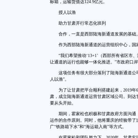
标箱，运输货值达124.9亿元。
授人以渔
助力甘肃开行常态化班列
合作，一直是西部陆海新通道发展的基础
作为西部陆海新通道的运营组织中心，国家
“我们希望推动‘13+1’（西部所有省区市
让通道的运行也能够一体化推进。”市政府口
这项任务有很大部分落到了陆海新通道公司
人以渔”。
为了让甘肃把平台顺利搭建起来，2019年
肃，成立陆海新通道运营甘肃区域公司。到达
要从头开始。
期间，霍家松也积极和甘肃政府方面沟通，
运作的合作原则。同时，他将重庆的经验带了
广“铁路箱下水”和“海运箱入南”等方式。
在霍家松和团队努力下，2020年，甘肃实