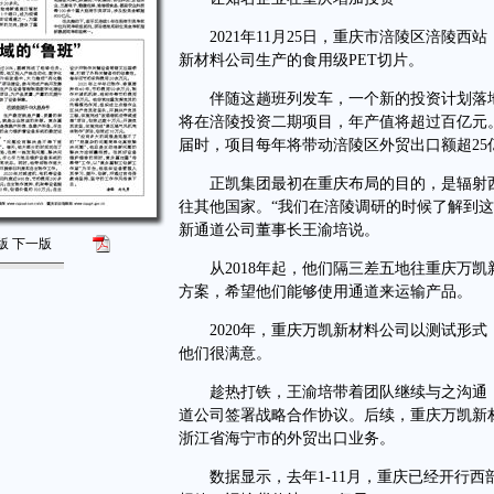
2021年11月25日，重庆市涪陵区涪陵西
新材料公司生产的食用级PET切片。
伴随这趟班列发车，一个新的投资计划落地
将在涪陵投资二期项目，年产值将超过百亿元
届时，项目每年将带动涪陵区外贸出口额超25
正凯集团最初在重庆布局的目的，是辐射西
往其他国家。“我们在涪陵调研的时候了解到
新通道公司董事长王渝培说。
版
下一版
从2018年起，他们隔三差五地往重庆万凯
方案，希望他们能够使用通道来运输产品。
2020年，重庆万凯新材料公司以测试形式
他们很满意。
趁热打铁，王渝培带着团队继续与之沟通，
道公司签署战略合作协议。后续，重庆万凯新
浙江省海宁市的外贸出口业务。
数据显示，去年1-11月，重庆已经开行西部陆