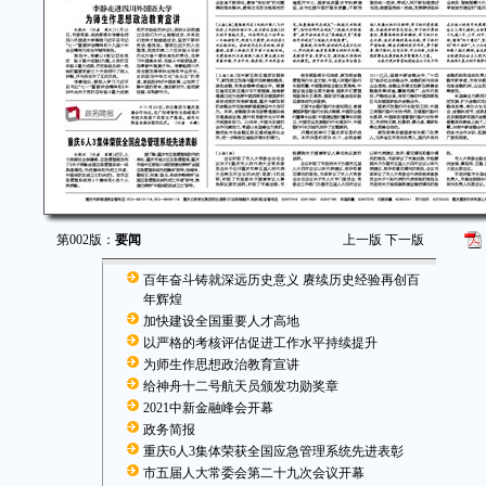
第002版：
要闻
上一版
下一版
百年奋斗铸就深远历史意义 赓续历史经验再创百
年辉煌
加快建设全国重要人才高地
以严格的考核评估促进工作水平持续提升
为师生作思想政治教育宣讲
给神舟十二号航天员颁发功勋奖章
2021中新金融峰会开幕
政务简报
重庆6人3集体荣获全国应急管理系统先进表彰
市五届人大常委会第二十九次会议开幕