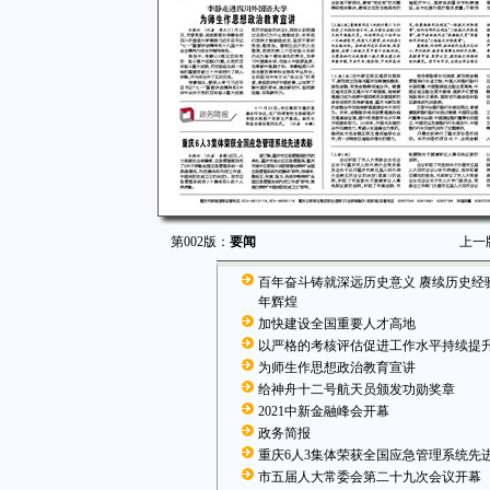
第002版：
要闻
上一
百年奋斗铸就深远历史意义 赓续历史经
年辉煌
加快建设全国重要人才高地
以严格的考核评估促进工作水平持续提
为师生作思想政治教育宣讲
给神舟十二号航天员颁发功勋奖章
2021中新金融峰会开幕
政务简报
重庆6人3集体荣获全国应急管理系统先
市五届人大常委会第二十九次会议开幕