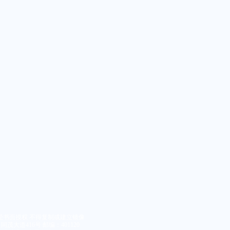
经书面授权 不得复制或建立镜像
大道416号 邮编：401120