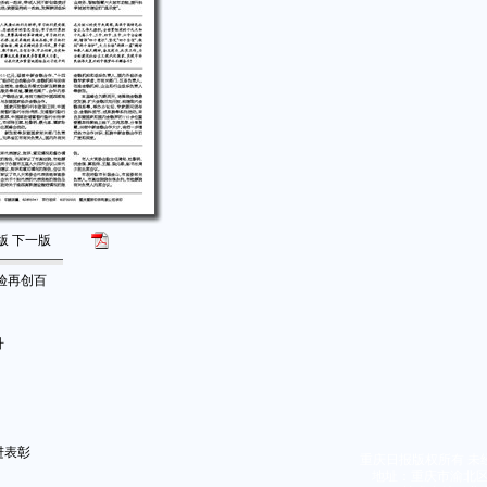
版
下一版
验再创百
升
进表彰
重庆日报版权所有 未
地址：重庆市渝北区同茂