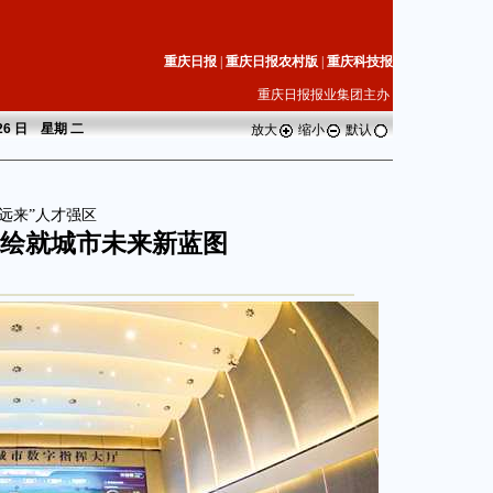
重庆日报
|
重庆日报农村版
|
重庆科技报
重庆日报报业集团主办
 26 日 星期
二
放大
缩小
默认
远来”人才强区
绘就城市未来新蓝图