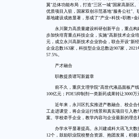
翼”总体功能布局，打造“三区一城”国家高新区
优质项目入驻，国家双创示范基地“服务公社”
基地建设成效显著，形成了“产业+科技+职教+
永川聚力高质量建设科研创新平台，重点构建
步加快培育重点科技企业，实施“高新技术企业培
元，成立永川高新技术企业协会，联合开设“新经
企业总数163家，科技型企业总数达907家，20
57.5%。
产才融合
职教提质谱写新篇章
前不久，重庆文理学院“高世代液晶面板产线
100亿元；PDE5抑制剂一类新药成果转让30
近年来，永川区扎实推进产教融合、校企合作，
工走进课堂，将企业运行情景和真实项目引入教
案。学校牵手企业，教学内容与企业最新的理念
办学水平显著提高。永川建成科大讯飞大数据
12个，鼓励职业院校整合资源、抱团发展，积