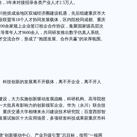
动，3年来对接招录各类产业人才2.5万人。
抢抓成渝地区双城经济圈建设机遇，先后组建重庆市大
业联盟等18个人才协同发展载体，区内院校同成都、重庆
200余家规上企业签订校企合作协议，集聚国家级高层次
究生等青年人才9600余人，共同研发推出数字仿真人系统、
才交流合作，形成了“抱团发展、合作共赢”的浓厚氛围。
科技创新的发展离不开载体，离不开企业，离不开人
设，大力实施创新驱动发展战略，科研机构、高等院校
一大批具有影响力的创新领军企业。华为（永川）联合技
、重庆交通大学相继来永川建设技术研究院；百度西部智
发展试验区十大应用场景，多项研发科技成果获重庆市科
创新驱动中心、产业升级引擎”总目标，按照“一核两