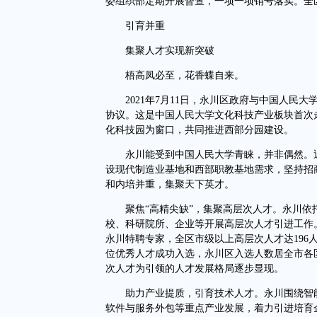
委组织部定期开展督查，一项一项销号落实。全
引育并重
集聚人才实现新突破
梧高凤必至，花香蝶自来。
2021年7月11日，永川区政府与中国人民大
协议。这是中国人民大学文化科技产业板块首次
化科技园为窗口，共同推进西部分园建设。
永川能受到中国人民大学青睐，并非偶然。近
设现代制造业基地和西部职教基地需求，坚持招
和内培并重，集聚天下英才。
聚焦“高精尖缺”，集聚高层次人才。永川依
校、科研院所、企业等开展高层次人才引进工作
永川特聘专家，全区市级以上高层次人才达196
位优秀人才成功入选，永川区入选人数居全市各
次人才为引领的人才发展格局逐步显现。
助力产业提质，引育技术人才。永川围绕智能
软件与服务外包等重点产业发展，着力引进培育