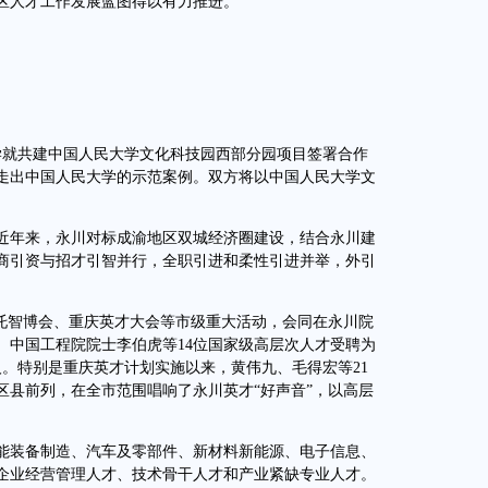
区人才工作发展蓝图得以有力推进。
学就共建中国人民大学文化科技园西部分园项目签署合作
走出中国人民大学的示范案例。双方将以中国人民大学文
年来，永川对标成渝地区双城经济圈建设，结合永川建
商引资与招才引智并行，全职引进和柔性引进并举，外引
托智博会、重庆英才大会等市级重大活动，会同在永川院
。中国工程院院士李伯虎等14位国家级高层次人才受聘为
人。特别是重庆英才计划实施以来，黄伟九、毛得宏等21
区县前列，在全市范围唱响了永川英才“好声音”，以高层
装备制造、汽车及零部件、新材料新能源、电子信息、
企业经营管理人才、技术骨干人才和产业紧缺专业人才。