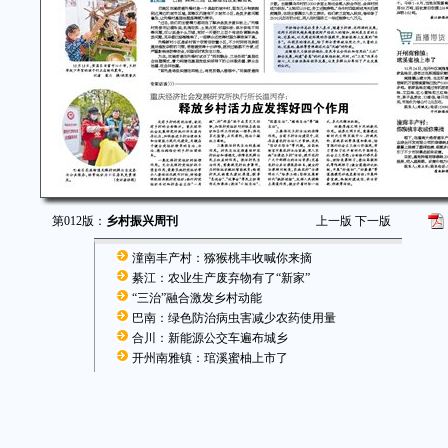
第012版：
乡村振兴周刊
上一版
下一版
潼南丰产村：猕猴桃丰收喊你来摘
綦江：农业生产废弃物有了“新家”
“三治”融合激发乡村动能
巴南：绿色防治病虫害减少农药使用量
合川：新能源公交车遍布城乡
开州南雅镇：琯溪蜜柚上市了