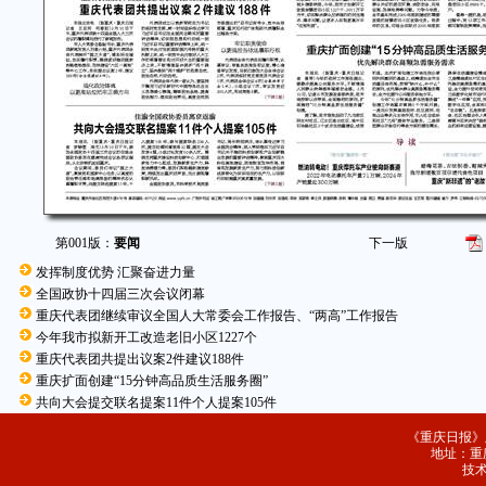
第001版：
要闻
下一版
发挥制度优势 汇聚奋进力量
全国政协十四届三次会议闭幕
重庆代表团继续审议全国人大常委会工作报告、“两高”工作报告
今年我市拟新开工改造老旧小区1227个
重庆代表团共提出议案2件建议188件
重庆扩面创建“15分钟高品质生活服务圈”
共向大会提交联名提案11件个人提案105件
《重庆日报》
地址：重庆
技