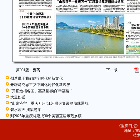
第001版：
要闻
下一版
创造属于我们这个时代的新文化
开辟马克思主义中国化时代化新境界
“开拓造福各国、惠及世界的‘幸福路’”
大道如砥
“山东济宁—重庆万州”江河联运集装箱航线通航
碧水蓝天 摇桨游湖
到2025年重庆将建成30个美丽宜居示范乡镇
《重庆日报》
地址：重庆
技