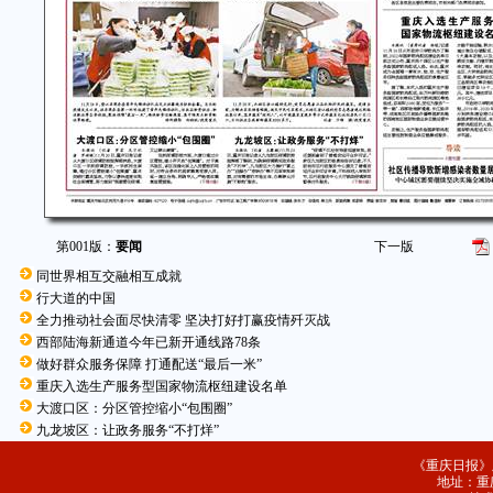
第001版：
要闻
下一版
同世界相互交融相互成就
行大道的中国
全力推动社会面尽快清零 坚决打好打赢疫情歼灭战
西部陆海新通道今年已新开通线路78条
做好群众服务保障 打通配送“最后一米”
重庆入选生产服务型国家物流枢纽建设名单
大渡口区：分区管控缩小“包围圈”
九龙坡区：让政务服务“不打烊”
《重庆日报》
地址：重庆