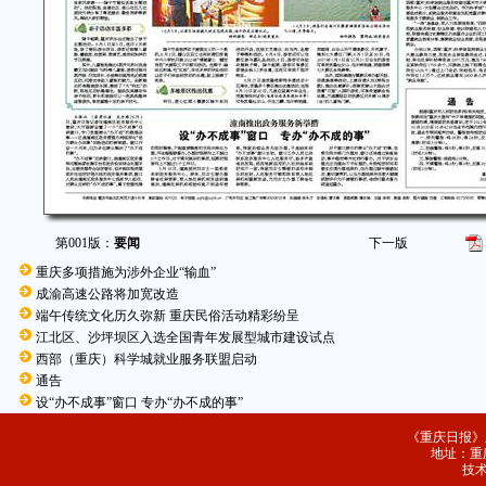
第001版：
要闻
下一版
重庆多项措施为涉外企业“输血”
成渝高速公路将加宽改造
端午传统文化历久弥新 重庆民俗活动精彩纷呈
江北区、沙坪坝区入选全国青年发展型城市建设试点
西部（重庆）科学城就业服务联盟启动
通告
设“办不成事”窗口 专办“办不成的事”
《重庆日报》
地址：重庆
技