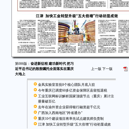
第006版：
奋进新征程 建功新时代 把习
近平总书记的殷殷嘱托全面落实在重庆
上一版
下一版
大地上
金凤实验室首批8个核心团队月底入驻
今年重庆已调度60多亿资金保障区县留抵退税
工业互联网标识解析国家顶级节点（重庆）累计注
册量破百亿
去年在渝外资企业获得银行融资超千亿元
广西加入西南地区“跨省通办”
重庆10个建设项目将率先试点建筑师负责制
江津 加快工业转型升级“五大倍增”行动初显成效