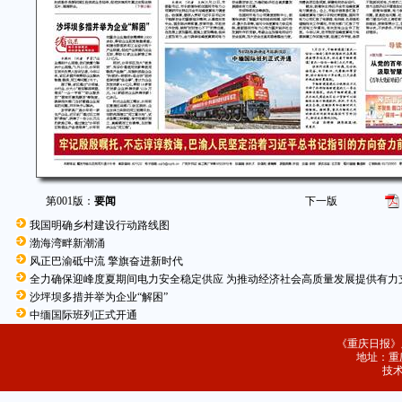
第001版：
要闻
下一版
我国明确乡村建设行动路线图
渤海湾畔新潮涌
风正巴渝砥中流 擎旗奋进新时代
全力确保迎峰度夏期间电力安全稳定供应 为推动经济社会高质量发展提供有力
沙坪坝多措并举为企业“解困”
中缅国际班列正式开通
《重庆日报》
地址：重庆
技