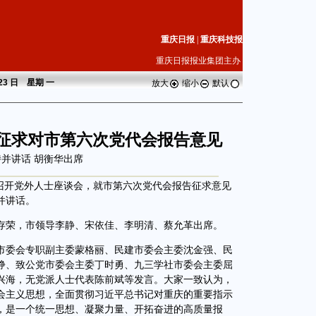
重庆日报
|
重庆科技报
重庆日报报业集团主办
 23 日 星期
一
放大
缩小
默认
 征求对市第六次党代会报告意见
并讲话 胡衡华出席
委召开党外人士座谈会，就市第六次党代会报告征求意见
并讲话。
荣，市领导李静、宋依佳、李明清、蔡允革出席。
委会专职副主委蒙格丽、民建市委会主委沈金强、民
铮、致公党市委会主委丁时勇、九三学社市委会主委屈
兴海，无党派人士代表陈前斌等发言。大家一致认为，
会主义思想，全面贯彻习近平总书记对重庆的重要指示
，是一个统一思想、凝聚力量、开拓奋进的高质量报