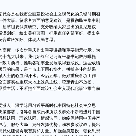
代会是在我市全面建设社会主义现代化的关键时期召
一件大事。征求各方面的意见建议，是贯彻民主集中制
。起草组要认真研究、充分吸纳大家提出的意见建议，
展谋划好、绘出美好蓝图，把重点任务部署好、提出务
契合重庆实际、体现人民意愿。
高度，多次对重庆作出重要讲话和重要指示批示，为
的十九大以来，我们始终牢记习近平总书记殷殷嘱托，
一致向前行，推动各项事业发展取得新成效。这些成绩
领导的结果，是全市上下同心协力、拼搏奋斗的结果，
派人士的心血和汗水。今后五年，做好重庆各项工作，
全面落实在重庆大地上这条主线，咬定青山不放松，一
品质生活，不断把全面建设社会主义现代化事业推向前
派人士深学笃用习近平新时代中国特色社会主义思
决策部署，引导各自成员和所联系群众不断增进对中国
思想认同、理论认同、情感认同，始终保持同中国共产
中心、服务大局，充分发挥优势，积极参政议政，提出
现代化建设贡献智慧和力量。加强自身建设，强化思想