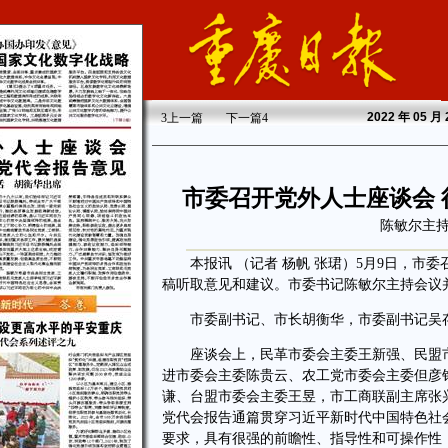
2022
年 05 月
3
上一篇
下一篇
4
市委召开党外人士座谈会
陈敏尔主持
本报讯 （记者 杨帆 张珺）5月9日，市
稿听取意见和建议。市委书记陈敏尔主持会议
市委副书记、市长胡衡华，市委副书记吴存
座谈会上，民革市委会主委王新强、民盟市
进市委会主委陈贵云、农工党市委会主委但彦
谦、台盟市委会主委王昱，市工商联副主席张
党代会报告通篇贯穿习近平新时代中国特色社
要求，具有很强的前瞻性、指导性和可操作性