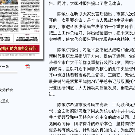
告。同时，大家对报告提出了意见建议。
陈敏尔在听取大家发言后指出，市第六次党
开的一次重要会议，是全市人民政治生活中的
原则、推进科学决策民主决策的一个重要环节
把过去工作总结好、得出经验启示，把未来发
实举措，使党代会报告更好地贯彻中央精神、
陈敏尔指出，习近平总书记从战略和全局的
新时代重庆发展指明了方向、提供了遵循。党
带领全市广大干部群众重整行装再出发、团结
下一版
的取得，是以习近平同志为核心的党中央坚强
其中也凝结着我市各民主党派、工商联、无党
最关键的是紧紧围绕把习近平总书记殷殷嘱托
张蓝图绘到底，大力推动高质量发展、创造高
次党代会
进。
安重庆
陈敏尔希望市级各民主党派、工商联和无党
想，全面贯彻以习近平同志为核心的中共中央
共产党领导和中国特色社会主义的政治认同、
党同心同德、团结奋斗的政治本色。坚持围绕
更多具有预见性、针对性的真知灼见，为重庆